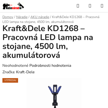
Prejsť
Hľadať
NÁKUP
na
KOŠÍK
obsah
Domov
/
Náradie
/
AKU náradie
/
Kraft&Dele KD1268 – Pracovná
LED lampa na stojane, 4500 lm, akumulátorová
Kraft&Dele KD1268 –
Pracovná LED lampa na
stojane, 4500 lm,
akumulátorová
Priemerné
Neohodnotené
Podrobnosti hodnotenia
hodnotenie
Značka:
Kraft-Dele
produktu
VÝPREDAJ
je
0,0
z
5