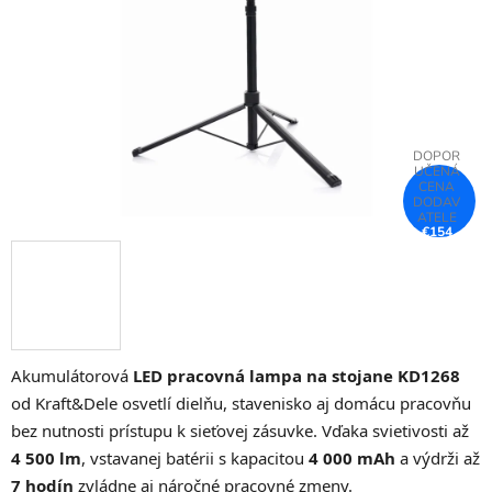
hviezdičiek.
€154
–25 %
Akumulátorová
LED pracovná lampa na stojane KD1268
od Kraft&Dele osvetlí dielňu, stavenisko aj domácu pracovňu
bez nutnosti prístupu k sieťovej zásuvke. Vďaka svietivosti až
4 500 lm
, vstavanej batérii s kapacitou
4 000 mAh
a výdrži až
7 hodín
zvládne aj náročné pracovné zmeny.