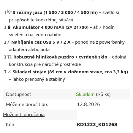
💡
3 režimy jasu (1 500 / 3 000 / 4 500 lm)
– svetlo si
prispôsobíte konkrétnej situácii
🔋
Akumulátor 4 000 mAh (2× 21700)
– až 7 hodín
svietenia na jedno nabitie
⚡
Nabíjanie cez USB 5 V / 2 A
– pohodlne z powerbanky,
adaptéra alebo auta
🏗️
Robustné hliníkové puzdro + tvrdené sklo
– odolná
konštrukcia pre náročné prostredie
📐
Skladací stojan (89 cm v zloženom stave, cca 3,3 kg)
– ľahko prenosný a stabilný
Dostupnosť
Skladom
(>5 ks)
Môžeme doručiť do:
12.8.2026
Možnosti doručenia
Kód:
KD1222_KD1268