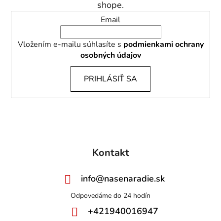
e
shope.
Email
Vložením e-mailu súhlasíte s
podmienkami ochrany
osobných údajov
PRIHLÁSIŤ SA
Kontakt
info
@
nasenaradie.sk
+421940016947