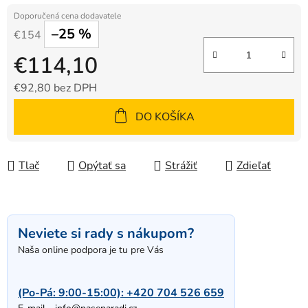
–25 %
€154
€114,10
€92,80 bez DPH
Jednotková cena:
DO KOŠÍKA
Tlač
Opýtať sa
Strážiť
Zdieľať
Neviete si rady s nákupom?
Naša online podpora je tu pre Vás
(Po-Pá: 9:00-15:00):
+420 704 526 659