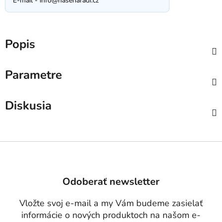
E-mail -
info@nasenaradi.cz
Popis
Parametre
Diskusia
Z
á
p
Odoberať newsletter
ä
t
Vložte svoj e-mail a my Vám budeme zasielať
i
informácie o nových produktoch na našom e-