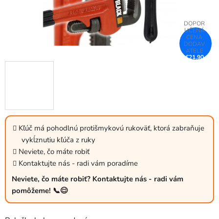
€21,90
–26 %
Kľúč má pohodlnú protišmykovú rukoväť, ktorá zabraňuje
vykĺznutiu kľúča z ruky
Neviete, čo máte robiť
Kontaktujte nás - radi vám poradíme
Neviete, čo máte robiť? Kontaktujte nás - radi vám
pomôžeme! 📞😊