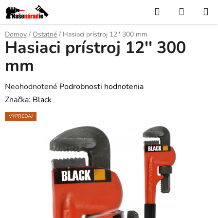
Prejsť
Hľadať
NÁKUP
na
KOŠÍK
obsah
Domov
/
Ostatné
/
Hasiaci prístroj 12'' 300 mm
Hasiaci prístroj 12'' 300
mm
Priemerné
Neohodnotené
Podrobnosti hodnotenia
hodnotenie
Značka:
Black
produktu
VÝPREDAJ
je
0,0
z
5
hviezdičiek.