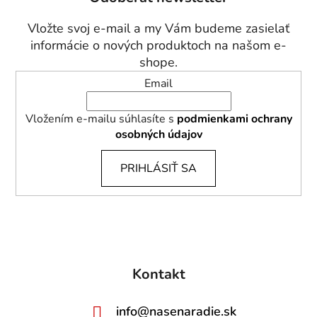
ä
t
Vložte svoj e-mail a my Vám budeme zasielať
i
informácie o nových produktoch na našom e-
e
shope.
Email
Vložením e-mailu súhlasíte s
podmienkami ochrany
osobných údajov
PRIHLÁSIŤ SA
Kontakt
info
@
nasenaradie.sk