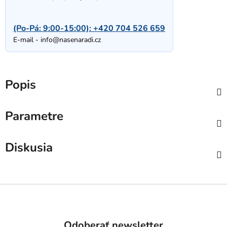
(Po-Pá: 9:00-15:00):
+420 704 526 659
E-mail -
info@nasenaradi.cz
Popis
Parametre
Diskusia
Z
á
p
Odoberať newsletter