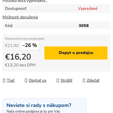
Položka bola vypredaná…
Dostupnosť
Vypredané
Možnosti doručenia
Kód:
3058
–26 %
€21,90
Dopyt u predajcu
€16,20
€13,20 bez DPH
Jednotková cena:
Tlač
Opýtať sa
Strážiť
Zdieľať
Neviete si rady s nákupom?
Naša online podpora je tu pre Vás