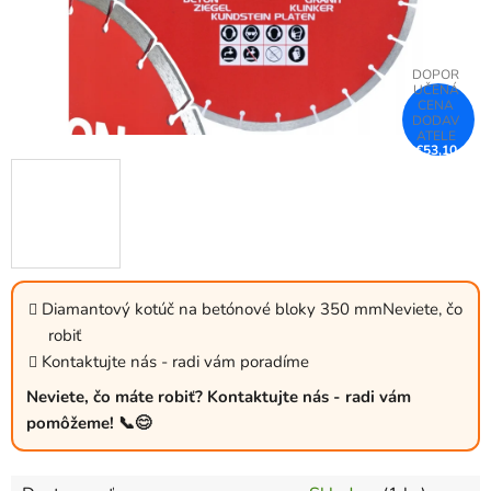
€53,10
–65 %
Diamantový kotúč na betónové bloky 350 mmNeviete, čo
robiť
Kontaktujte nás - radi vám poradíme
Neviete, čo máte robiť? Kontaktujte nás - radi vám
pomôžeme! 📞😊