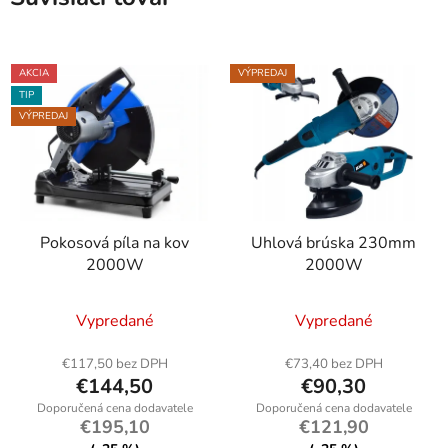
AKCIA
VÝPREDAJ
TIP
VÝPREDAJ
Pokosová píla na kov
Uhlová brúska 230mm
2000W
2000W
Vypredané
Vypredané
€117,50 bez DPH
€73,40 bez DPH
€144,50
€90,30
€195,10
€121,90