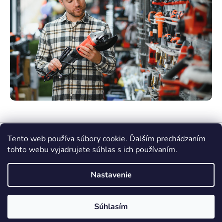
Tento web používa súbory cookie. Ďalším prechádzaním
tohto webu vyjadrujete súhlas s ich používaním.
Nastavenie
Vytvoril Shoptet Premium
Súhlasím
Copyright 2026
nasenaradie.sk
. Všetky práva
vyhradené.