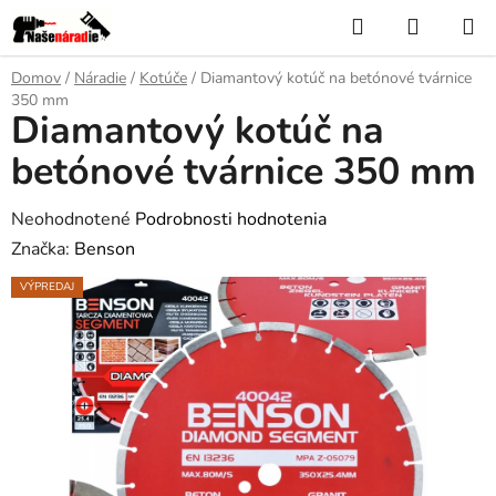
Prejsť
Hľadať
NÁKUP
na
KOŠÍK
obsah
Domov
/
Náradie
/
Kotúče
/
Diamantový kotúč na betónové tvárnice
350 mm
Diamantový kotúč na
betónové tvárnice 350 mm
Priemerné
Neohodnotené
Podrobnosti hodnotenia
hodnotenie
Značka:
Benson
produktu
VÝPREDAJ
je
0,0
z
5
hviezdičiek.