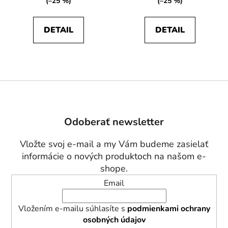
(–25 %)
(–25 %)
DETAIL
DETAIL
Z
á
p
Odoberať newsletter
ä
t
Vložte svoj e-mail a my Vám budeme zasielať
i
informácie o nových produktoch na našom e-
e
shope.
Email
Vložením e-mailu súhlasíte s
podmienkami ochrany
osobných údajov