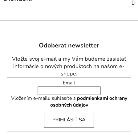
Z
á
p
Odoberať newsletter
ä
t
Vložte svoj e-mail a my Vám budeme zasielať
i
informácie o nových produktoch na našom e-
e
shope.
Email
Vložením e-mailu súhlasíte s
podmienkami ochrany
osobných údajov
PRIHLÁSIŤ SA