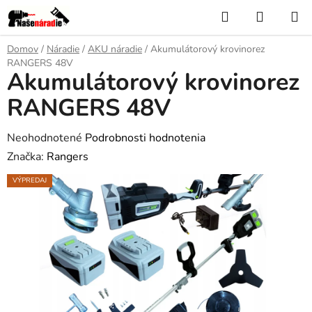
Prejsť
Hľadať
NÁKUP
na
KOŠÍK
obsah
Domov
/
Náradie
/
AKU náradie
/
Akumulátorový krovinorez
RANGERS 48V
Akumulátorový krovinorez
RANGERS 48V
Priemerné
Neohodnotené
Podrobnosti hodnotenia
hodnotenie
Značka:
Rangers
produktu
VÝPREDAJ
je
0,0
z
5
hviezdičiek.