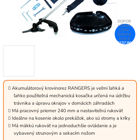
€237,80
–25 %
Akumulátorový krovinorez RANGERS je veľmi ľahká a
ľahko použiteľná mechanická kosačka určená na údržbu
trávnika a úpravu okrajov v domácich záhradách
Má pracovný priemer 240 mm a nastaviteľnú rukoväť
Ideálne na kosenie okolo prekážok, ako sú stromy a kríky
Má mäkkú rukoväť na jednoduchšie ovládanie a je
vybavený strunovým a sekacím nožom