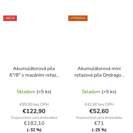
AKCIA
VÝPREDAJ
Akumulátorová píla
Akumulátorová mini
6″/8″ s mazáním reťaze
reťazová píla Ondragon
+ nožnice + teleskop 2
6" | mazanie reťaze |
Priemerné
m – 2× BIG Akku 5 Ah
2×36V batéria
Skladom
(>5 ks)
Skladom
(>5 ks)
(sada XXXL)
hodnotenie
ONDRAGON
produktu
€99,90 bez DPH
€42,80 bez DPH
€122,90
€52,60
je
5,0
€182,10
€71
z
(–32 %)
(–25 %)