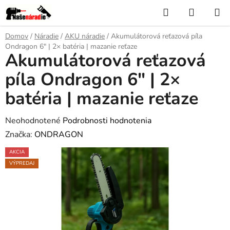
Prejsť
Hľadať
NÁKUP
na
KOŠÍK
obsah
Domov
/
Náradie
/
AKU náradie
/
Akumulátorová reťazová píla
Ondragon 6" | 2× batéria | mazanie reťaze
Akumulátorová reťazová
píla Ondragon 6" | 2×
batéria | mazanie reťaze
Priemerné
Neohodnotené
Podrobnosti hodnotenia
hodnotenie
Značka:
ONDRAGON
produktu
AKCIA
je
VÝPREDAJ
0,0
z
5
hviezdičiek.