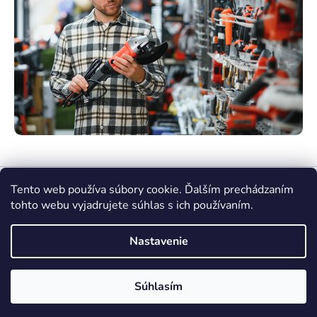
Tento web používa súbory cookie. Ďalším prechádzaním
tohto webu vyjadrujete súhlas s ich používaním.
Nastavenie
Vytvoril Shoptet Premium
Súhlasím
Copyright 2026
nasenaradie.sk
. Všetky práva
vyhradené.