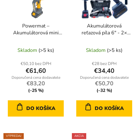
Powermat –
Akumulátorová
Akumulátorová mini
reťazová píla 6" - 2×
reťazová píla na konáre
batéria, maximálny
8″ (20 cm) – 2× batéria
výkon bez kábla!
Skladom
(>5 ks)
Skladom
(>5 ks)
21 V / 2 Ah, kufrík, reťaz
€50,10 bez DPH
€28 bez DPH
€61,60
€34,40
€83,20
€50,70
(–25 %)
(–32 %)
DO KOŠÍKA
DO KOŠÍKA
VÝPREDAJ
AKCIA