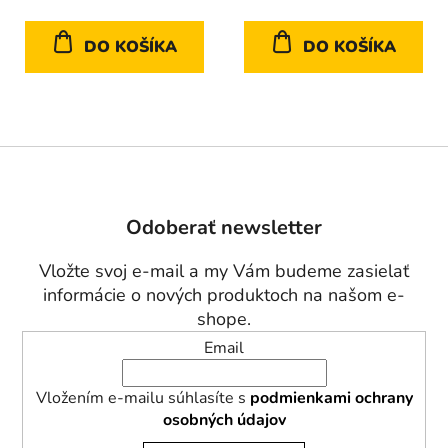
5
hviezdičiek.
DO KOŠÍKA
DO KOŠÍKA
Z
á
p
Odoberať newsletter
ä
t
Vložte svoj e-mail a my Vám budeme zasielať
i
informácie o nových produktoch na našom e-
e
shope.
Email
Vložením e-mailu súhlasíte s
podmienkami ochrany
osobných údajov