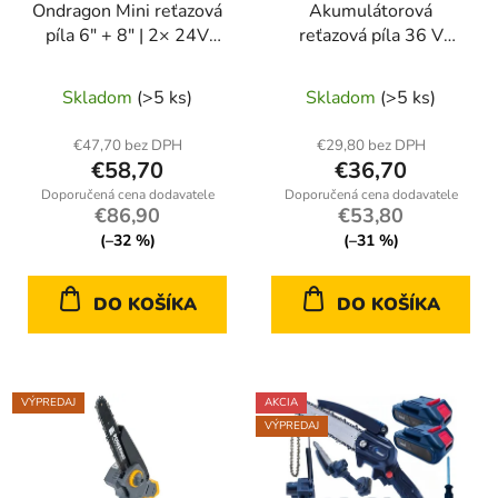
Ondragon Mini reťazová
Akumulátorová
píla 6" + 8" | 2× 24V
reťazová píla 36 V
batérie | kompletná
ONDRAGON -
sada
kompaktná 6″, 2×
Skladom
(>5 ks)
Skladom
(>5 ks)
batéria, ľahká
€47,70 bez DPH
€29,80 bez DPH
€58,70
€36,70
€86,90
€53,80
(–32 %)
(–31 %)
DO KOŠÍKA
DO KOŠÍKA
VÝPREDAJ
AKCIA
VÝPREDAJ