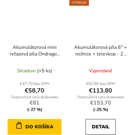
VÝPREDAJ
Akumulátorová mini
Akumulátorová píla 6″ +
reťazová píla Ondragon
nožnice + teleskop - 2×
6" + 8" | mazanie reťaze
BIG Akku 5 Ah (sada
Priemerné
| 2× batéria
XXXL)
Skladom
(>5 ks)
Vypredané
hodnotenie
produktu
€47,70 bez DPH
€92,50 bez DPH
€58,70
€113,80
je
5,0
€81
€153,70
z
(–27 %)
(–25 %)
5
hviezdičiek.
DO KOŠÍKA
DETAIL