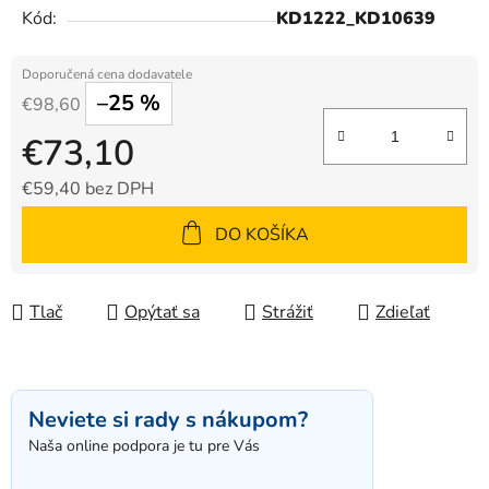
Kód:
KD1222_KD10639
–25 %
€98,60
€73,10
€59,40 bez DPH
Jednotková cena:
DO KOŠÍKA
Tlač
Opýtať sa
Strážiť
Zdieľať
Neviete si rady s nákupom?
Naša online podpora je tu pre Vás