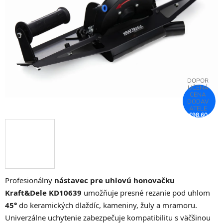
5
hviezdičiek.
€98,60
–25 %
Profesionálny
nástavec pre uhlovú honovačku
Kraft&Dele KD10639
umožňuje presné rezanie pod uhlom
45°
do keramických dlaždíc, kameniny, žuly a mramoru.
Univerzálne uchytenie zabezpečuje kompatibilitu s väčšinou