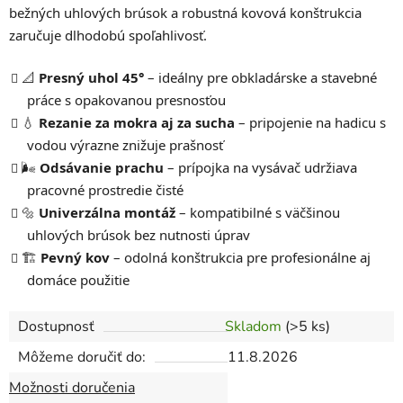
bežných uhlových brúsok a robustná kovová konštrukcia
zaručuje dlhodobú spoľahlivosť.
📐
Presný uhol 45°
– ideálny pre obkladárske a stavebné
práce s opakovanou presnosťou
💧
Rezanie za mokra aj za sucha
– pripojenie na hadicu s
vodou výrazne znižuje prašnosť
🌬️
Odsávanie prachu
– prípojka na vysávač udržiava
pracovné prostredie čisté
🔩
Univerzálna montáž
– kompatibilné s väčšinou
uhlových brúsok bez nutnosti úprav
🏗️
Pevný kov
– odolná konštrukcia pre profesionálne aj
domáce použitie
Dostupnosť
Skladom
(>5 ks)
Môžeme doručiť do:
11.8.2026
Možnosti doručenia