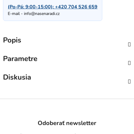
(Po-Pá: 9:00-15:00):
+420 704 526 659
E-mail -
info@nasenaradi.cz
Popis
Parametre
Diskusia
Z
á
p
Odoberať newsletter
ä
t