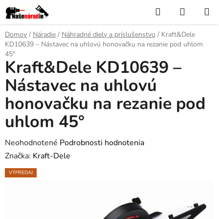
Prejsť
Hľadať
NÁKUP
na
KOŠÍK
obsah
Domov
/
Náradie
/
Náhradné diely a príslušenstvo
/
Kraft&Dele
KD10639 – Nástavec na uhlovú honovačku na rezanie pod uhlom
45°
Kraft&Dele KD10639 –
Nástavec na uhlovú
honovačku na rezanie pod
uhlom 45°
Priemerné
Neohodnotené
Podrobnosti hodnotenia
hodnotenie
Značka:
Kraft-Dele
produktu
VÝPREDAJ
je
0,0
z