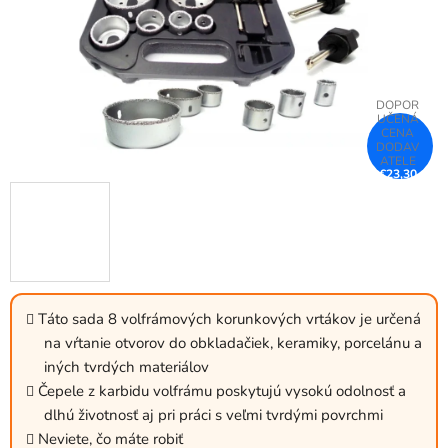
€23,30
–25 %
Táto sada 8 volfrámových korunkových vrtákov je určená
na vŕtanie otvorov do obkladačiek, keramiky, porcelánu a
iných tvrdých materiálov
Čepele z karbidu volfrámu poskytujú vysokú odolnosť a
dlhú životnosť aj pri práci s veľmi tvrdými povrchmi
Neviete, čo máte robiť