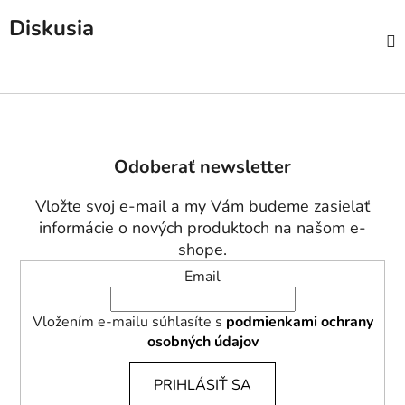
Diskusia
Z
á
p
Odoberať newsletter
ä
t
Vložte svoj e-mail a my Vám budeme zasielať
i
informácie o nových produktoch na našom e-
e
shope.
Email
Vložením e-mailu súhlasíte s
podmienkami ochrany
osobných údajov
PRIHLÁSIŤ SA