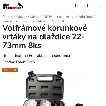
Prejsť
Hľadať
NÁKUP
na
KOŠÍK
obsah
Domov
/
Náradie
/
Náhradné diely a príslušenstvo
/
Volfrámové
korunkové vrtáky na dlaždice 22-73mm 8ks
Volfrámové korunkové
vrtáky na dlaždice 22-
73mm 8ks
Priemerné
Neohodnotené
Podrobnosti hodnotenia
hodnotenie
Značka:
Falon-Tech
produktu
VÝPREDAJ
je
0,0
z
5
hviezdičiek.