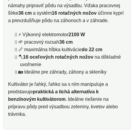
námahy pripraviť pôdu na výsadbu. Vďaka pracovnej
šírke
36 cm
a systém
16 rotačných nožov
účinne kyprí
a prevzdušňuje pôdu na záhonoch a v záhrade.
⚡ Výkonný elektromotor
2100 W
🌱 pracovný rozsah
36 cm
📏 maximálna hĺbka kultivácie
do 22 cm
🪓
16 oceľových rotačných nožov
na dôkladné
uvoľnenie
🏡 Ideálne pre záhrady, záhony a skleníky
Kultivátor je ľahký, ľahko sa s ním manipuluje a
predstavuje
praktická a tichá alternatíva k
benzínovým kultivátorom
. Ideálne riešenie na
prípravu pôdy pred výsadbou zeleniny, kvetov alebo
trávnika.