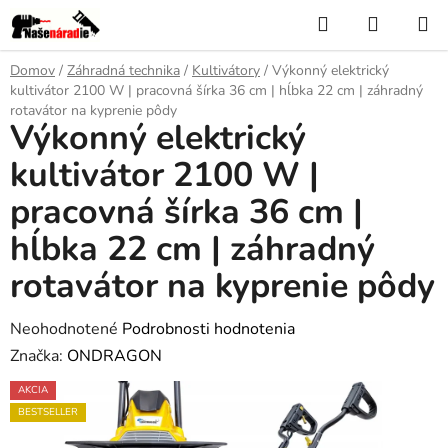
Prejsť
Hľadať
NÁKUP
na
KOŠÍK
obsah
Domov
/
Záhradná technika
/
Kultivátory
/
Výkonný elektrický
kultivátor 2100 W | pracovná šírka 36 cm | hĺbka 22 cm | záhradný
rotavátor na kyprenie pôdy
Výkonný elektrický
kultivátor 2100 W |
pracovná šírka 36 cm |
hĺbka 22 cm | záhradný
rotavátor na kyprenie pôdy
Priemerné
Neohodnotené
Podrobnosti hodnotenia
hodnotenie
Značka:
ONDRAGON
produktu
AKCIA
je
BESTSELLER
0,0