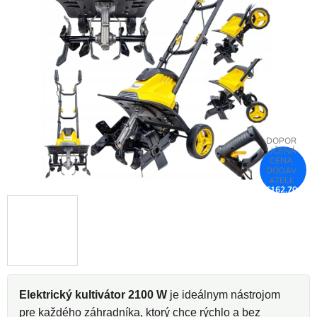
z
5
hviezdičiek.
€162,70
–25 %
Elektrický kultivátor 2100 W
je ideálnym nástrojom
pre každého záhradníka, ktorý chce rýchlo a bez