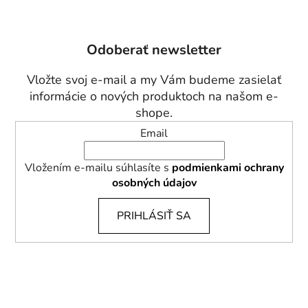
Z
á
p
Odoberať newsletter
ä
t
Vložte svoj e-mail a my Vám budeme zasielať
i
informácie o nových produktoch na našom e-
e
shope.
Email
Vložením e-mailu súhlasíte s
podmienkami ochrany
osobných údajov
PRIHLÁSIŤ SA