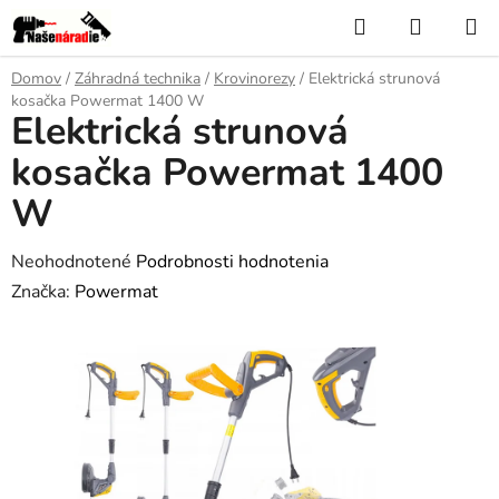
Prejsť
Hľadať
NÁKUP
na
KOŠÍK
obsah
Domov
/
Záhradná technika
/
Krovinorezy
/
Elektrická strunová
kosačka Powermat 1400 W
Elektrická strunová
kosačka Powermat 1400
W
Priemerné
Neohodnotené
Podrobnosti hodnotenia
hodnotenie
Značka:
Powermat
produktu
je
0,0
z
5
hviezdičiek.