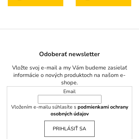
Z
á
p
Odoberať newsletter
ä
t
Vložte svoj e-mail a my Vám budeme zasielať
i
informácie o nových produktoch na našom e-
e
shope.
Email
Vložením e-mailu súhlasíte s
podmienkami ochrany
osobných údajov
PRIHLÁSIŤ SA