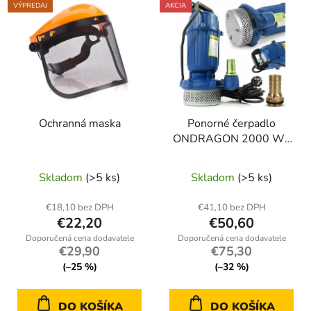
VÝPREDAJ
AKCIA
Ochranná maska
Ponorné čerpadlo
ONDRAGON 2000 W /
2400 l/h – bez plaváka,
na dažďovú a čistú vodu
Skladom
(>5 ks)
Skladom
(>5 ks)
€18,10 bez DPH
€41,10 bez DPH
€22,20
€50,60
€29,90
€75,30
(–25 %)
(–32 %)
DO KOŠÍKA
DO KOŠÍKA