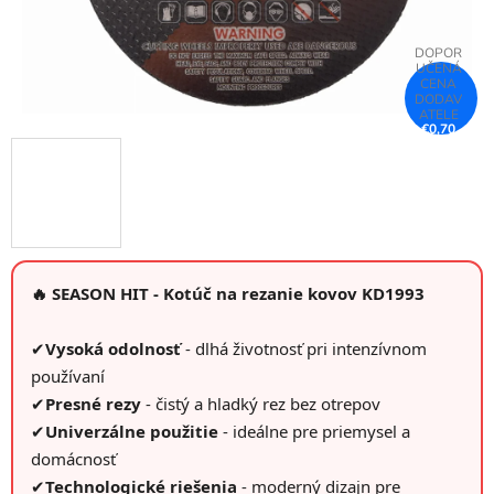
€0,70
–28 %
🔥 SEASON HIT - Kotúč na rezanie kovov KD1993
✔
Vysoká odolnosť
- dlhá životnosť pri intenzívnom
používaní
✔
Presné rezy
- čistý a hladký rez bez otrepov
✔
Univerzálne použitie
- ideálne pre priemysel a
domácnosť
✔
Technologické riešenia
- moderný dizajn pre