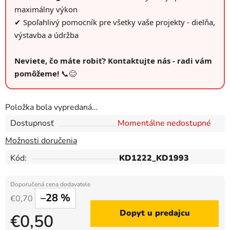
maximálny výkon
✔ Spoľahlivý pomocník pre všetky vaše projekty - dielňa,
výstavba a údržba
Neviete, čo máte robiť? Kontaktujte nás - radi vám
pomôžeme!
📞😊
Položka bola vypredaná…
Dostupnosť
Momentálne nedostupné
Možnosti doručenia
Kód:
KD1222_KD1993
–28 %
€0,70
Dopyt u predajcu
€0,50