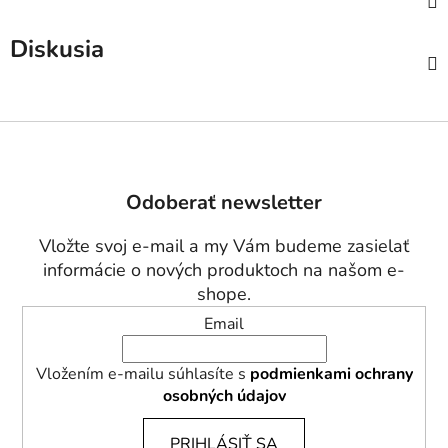
Diskusia
Z
á
p
Odoberať newsletter
ä
t
Vložte svoj e-mail a my Vám budeme zasielať
i
informácie o nových produktoch na našom e-
e
shope.
Email
Vložením e-mailu súhlasíte s
podmienkami ochrany
osobných údajov
PRIHLÁSIŤ SA