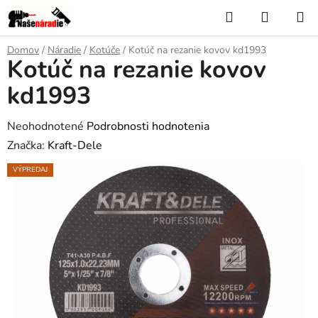
Prejsť
Hľadať
NÁKUP
na
KOŠÍK
obsah
Domov
/
Náradie
/
Kotúče
/
Kotúč na rezanie kovov kd1993
Kotúč na rezanie kovov
kd1993
Priemerné
Neohodnotené
Podrobnosti hodnotenia
hodnotenie
Značka:
Kraft-Dele
produktu
VÝPREDAJ
je
0,0
z
5
hviezdičiek.