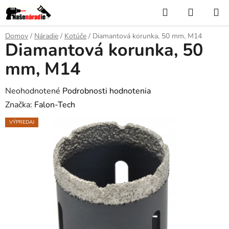
Prejsť
Hľadať
NÁKUP
na
KOŠÍK
obsah
Domov
/
Náradie
/
Kotúče
/
Diamantová korunka, 50 mm, M14
Diamantová korunka, 50
mm, M14
Priemerné
Neohodnotené
Podrobnosti hodnotenia
hodnotenie
Značka:
Falon-Tech
produktu
VÝPREDAJ
je
0,0
z
5
hviezdičiek.