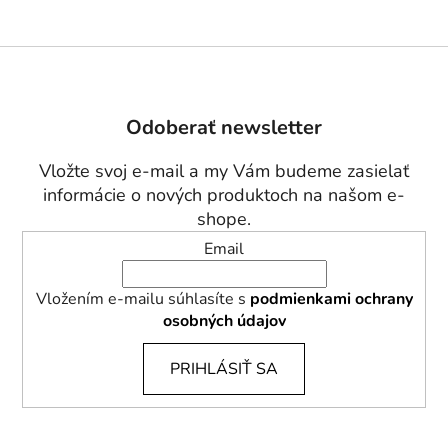
Z
á
p
Odoberať newsletter
ä
t
Vložte svoj e-mail a my Vám budeme zasielať
i
informácie o nových produktoch na našom e-
e
shope.
Email
Vložením e-mailu súhlasíte s
podmienkami ochrany
osobných údajov
PRIHLÁSIŤ SA