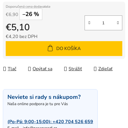
–26 %
€6,90
€5,10
€4,20 bez DPH
Jednotková cena:
DO KOŠÍKA
Tlač
Opýtať sa
Strážiť
Zdieľať
Neviete si rady s nákupom?
Naša online podpora je tu pre Vás
(Po-Pá: 9:00-15:00):
+420 704 526 659