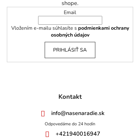
e
shope.
Email
Vložením e-mailu súhlasíte s
podmienkami ochrany
osobných údajov
PRIHLÁSIŤ SA
Kontakt
info
@
nasenaradie.sk
+421940016947