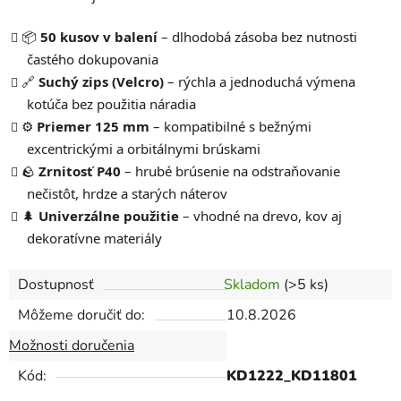
📦
50 kusov v balení
– dlhodobá zásoba bez nutnosti
častého dokupovania
🔗
Suchý zips (Velcro)
– rýchla a jednoduchá výmena
kotúča bez použitia náradia
⚙️
Priemer 125 mm
– kompatibilné s bežnými
excentrickými a orbitálnymi brúskami
🪨
Zrnitosť P40
– hrubé brúsenie na odstraňovanie
nečistôt, hrdze a starých náterov
🌲
Univerzálne použitie
– vhodné na drevo, kov aj
dekoratívne materiály
Dostupnosť
Skladom
(>5 ks)
Môžeme doručiť do:
10.8.2026
Možnosti doručenia
Kód:
KD1222_KD11801