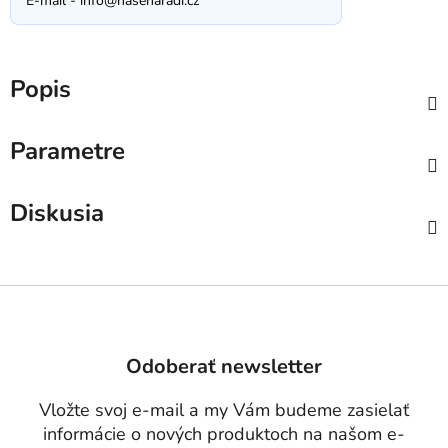
E-mail -
info@nasenaradi.cz
Popis
Parametre
Diskusia
Z
á
p
Odoberať newsletter
ä
t
Vložte svoj e-mail a my Vám budeme zasielať
i
informácie o nových produktoch na našom e-