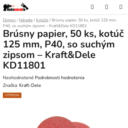
Prejsť
Hľadať
NÁKUP
na
KOŠÍK
obsah
Domov
/
Náradie
/
Kotúče
/
Brúsny papier, 50 ks, kotúč 125 mm,
P40, so suchým zipsom – Kraft&Dele KD11801
Brúsny papier, 50 ks, kotúč
125 mm, P40, so suchým
zipsom – Kraft&Dele
KD11801
Priemerné
Neohodnotené
Podrobnosti hodnotenia
hodnotenie
Značka:
Kraft-Dele
produktu
VÝPREDAJ
je
0,0
z
5