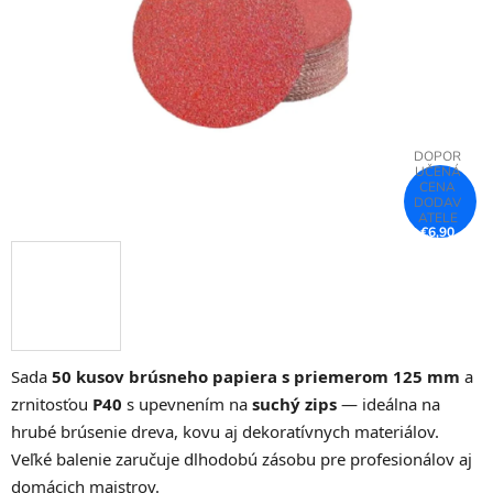
hviezdičiek.
€6,90
–26 %
Sada
50 kusov brúsneho papiera s priemerom 125 mm
a
zrnitosťou
P40
s upevnením na
suchý zips
— ideálna na
hrubé brúsenie dreva, kovu aj dekoratívnych materiálov.
Veľké balenie zaručuje dlhodobú zásobu pre profesionálov aj
domácich majstrov.