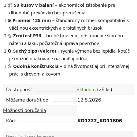
📦
50 kusov v balení
– ekonomické zásobenie pre
dlhodobú prevádzku bez prerušenia
⚙️
Priemer 125 mm
– štandardný rozmer kompatibilný s
väčšinou excentrických a orbitálnych brúsok
🔩
Zrnitosť P36
– hrubé brúsenie, odstránenie starého
náteru a laku, počiatočná úprava povrchov
🔄
Suchý zips (Velcro)
– rýchla výmena bez lepidla, kotúč
je možné opakovane nasadiť aj odňať
💪
Odolná konštrukcia
– dlhá životnosť aj pri intenzívnej
práci s drevom a kovom
Dostupnosť
Skladom
(>5 ks)
Môžeme doručiť do:
12.8.2026
Možnosti doručenia
Kód:
KD1222_KD11806