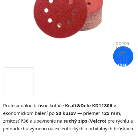
hviezdičiek.
€8,60
–26 %
Profesionálne brúsne kotúče
Kraft&Dele KD11806
v
ekonomickom balení po
50 kusov
— priemer
125 mm
,
zrnitosť
P36
a upevnenie na
suchý zips (Velcro)
pre rýchlu a
jednoduchú výmenu na excentrických a orbitálnych brúskach.