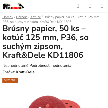
Prejsť
Hľadať
NÁKUP
na
KOŠÍK
obsah
Domov
/
Náradie
/
Kotúče
/
Brúsny papier, 50 ks – kotúč 125 mm,
P36, so suchým zipsom, Kraft&Dele KD11806
Brúsny papier, 50 ks –
kotúč 125 mm, P36, so
suchým zipsom,
Kraft&Dele KD11806
Priemerné
Neohodnotené
Podrobnosti hodnotenia
hodnotenie
Značka:
Kraft-Dele
produktu
VÝPREDAJ
je
0,0
z
5