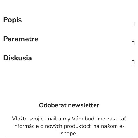
Popis
Parametre
Diskusia
Z
á
p
Odoberať newsletter
ä
t
Vložte svoj e-mail a my Vám budeme zasielať
i
informácie o nových produktoch na našom e-
e
shope.