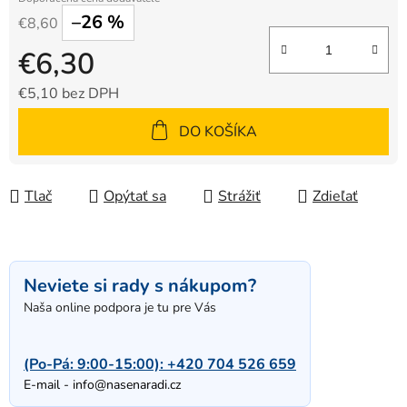
–26 %
€8,60
€6,30
€5,10 bez DPH
Jednotková cena:
DO KOŠÍKA
Tlač
Opýtať sa
Strážiť
Zdieľať
Neviete si rady s nákupom?
Naša online podpora je tu pre Vás
(Po-Pá: 9:00-15:00):
+420 704 526 659
E-mail -
info@nasenaradi.cz