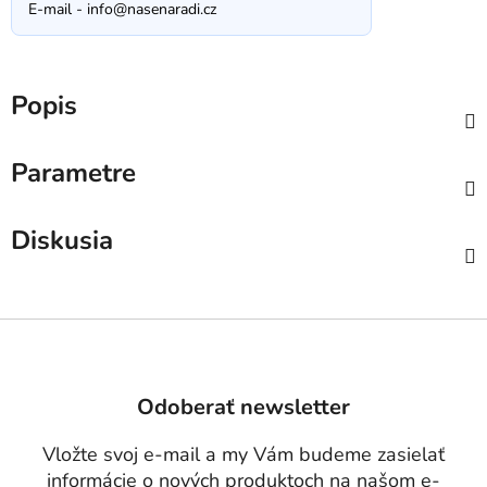
E-mail -
info@nasenaradi.cz
Popis
Parametre
Diskusia
Z
á
p
Odoberať newsletter
ä
t
Vložte svoj e-mail a my Vám budeme zasielať
i
informácie o nových produktoch na našom e-