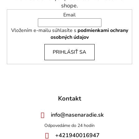
e
shope.
Email
Vložením e-mailu súhlasíte s
podmienkami ochrany
osobných údajov
PRIHLÁSIŤ SA
Kontakt
info
@
nasenaradie.sk
+421940016947