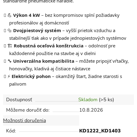
štandardné pneumatické náradie.
💪
Výkon 4 kW
– bez kompromisov splní požiadavky
profesionálov aj domácností
🔩
Dvojpiestový systém
– vyšší prietok vzduchu a
stabilnejší tlak ako v prípade jednopiestových systémov
🏗️
Robustná oceľová konštrukcia
– odolnosť pre
každodenné použitie na stavbe aj v dielni
🔧
Univerzálna kompatibilita
– môžete pripojiť vŕtačky,
honovačky, kladivá aj čistiace nástavce
⚡
Elektrický pohon
– okamžitý štart, žiadne starosti s
palivom
Dostupnosť
Skladom
(>5 ks)
Môžeme doručiť do:
10.8.2026
Možnosti doručenia
Kód:
KD1222_KD1403