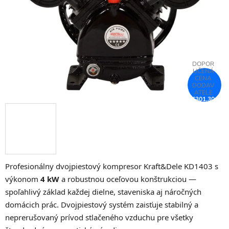
€301,30
–25 %
Profesionálny dvojpiestový kompresor Kraft&Dele KD1403 s
výkonom
4 kW
a robustnou oceľovou konštrukciou —
spoľahlivý základ každej dielne, staveniska aj náročných
domácich prác. Dvojpiestový systém zaisťuje stabilný a
neprerušovaný prívod stlačeného vzduchu pre všetky