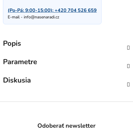
(Po-Pá: 9:00-15:00):
+420 704 526 659
E-mail -
info@nasenaradi.cz
Popis
Parametre
Diskusia
Z
á
p
Odoberať newsletter
ä