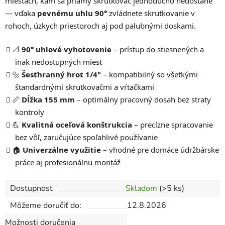
miestach, kam sa priamy skrutkovač jednoducho nedostane
— vďaka
pevnému uhlu 90°
zvládnete skrutkovanie v
rohoch, úzkych priestoroch aj pod palubnými doskami.
📐
90° uhlové vyhotovenie
– prístup do stiesnených a
inak nedostupných miest
🔩
Šesťhranný hrot 1/4"
– kompatibilný so všetkými
štandardnými skrutkovačmi a vŕtačkami
📏
Dĺžka 155 mm
– optimálny pracovný dosah bez straty
kontroly
💪
Kvalitná oceľová konštrukcia
– precízne spracovanie
bez vôľ, zaručujúce spoľahlivé používanie
🏠
Univerzálne využitie
– vhodné pre domáce údržbárske
práce aj profesionálnu montáž
Dostupnosť
Skladom
(>5 ks)
Môžeme doručiť do:
12.8.2026
Možnosti doručenia