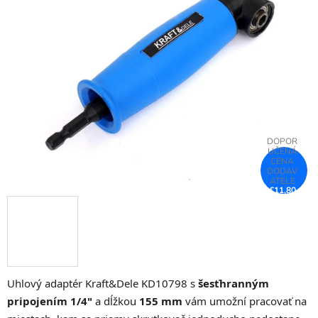
z
5
hviezdičiek.
€11,80
–25 %
Uhlový adaptér Kraft&Dele KD10798 s
šesťhranným
pripojením 1/4"
a dĺžkou
155 mm
vám umožní pracovať na