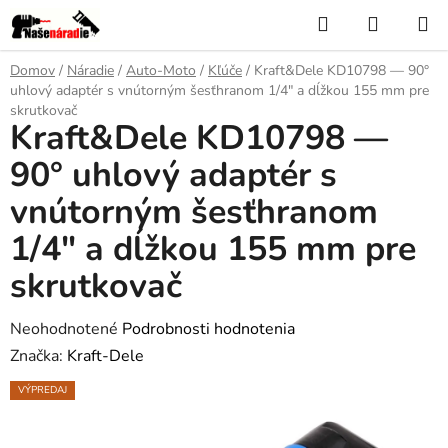
Prejsť
Hľadať
NÁKUP
na
KOŠÍK
obsah
Domov
/
Náradie
/
Auto-Moto
/
Kľúče
/
Kraft&Dele KD10798 — 90°
uhlový adaptér s vnútorným šesťhranom 1/4" a dĺžkou 155 mm pre
skrutkovač
Kraft&Dele KD10798 —
90° uhlový adaptér s
vnútorným šesťhranom
1/4" a dĺžkou 155 mm pre
skrutkovač
Priemerné
Neohodnotené
Podrobnosti hodnotenia
hodnotenie
Značka:
Kraft-Dele
produktu
VÝPREDAJ
je
0,0