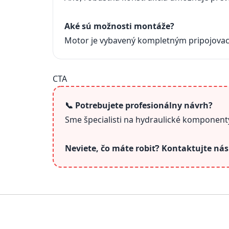
Aké sú možnosti montáže?
Motor je vybavený kompletným pripojovací
CTA
📞 Potrebujete profesionálny návrh?
Sme špecialisti na hydraulické komponenty
Neviete, čo máte robiť? Kontaktujte ná
Z
á
p