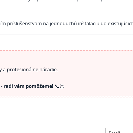
m príslušenstvom na jednoduchú inštaláciu do existujúcic
 a profesionálne náradie.
s - radi vám pomôžeme!
📞😊