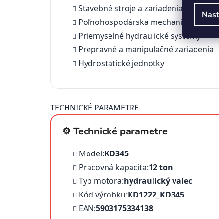
Stavebné stroje a zariadenia
Nast
Poľnohospodárska mechanizácia
Priemyselné hydraulické systémy
Prepravné a manipulačné zariadenia
Hydrostatické jednotky
TECHNICKÉ PARAMETRE
⚙️ Technické parametre
Model:
KD345
Pracovná kapacita:
12 ton
Typ motora:
hydraulický valec
Kód výrobku:
KD1222_KD345
EAN:
5903175334138