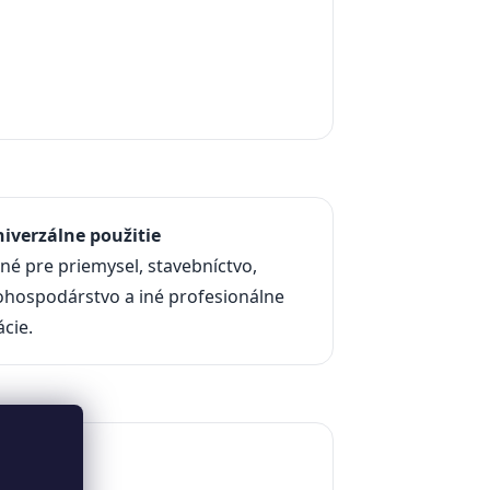
niverzálne použitie
é pre priemysel, stavebníctvo,
ohospodárstvo a iné profesionálne
ácie.