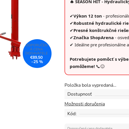
🔥 SEASON HIT - Hydraulic
0,0
z
✔
Výkon 12 ton
- profesioná
5
✔
Robustné hydraulické rie
hviezdičiek.
✔
Presné konštrukčné rieše
✔
Značka ShopArena
- osved
✔ Ideálne pre profesionálne a
€89,50
Potrebujete pomôcť s výbe
–25 %
pomôžeme!
📞😊
Položka bola vypredaná…
Dostupnosť
Možnosti doručenia
Kód: