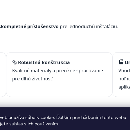
s
kompletné príslušenstvo
pre jednoduchú inštaláciu.
🔩 Robustná konštrukcia
🏭 U
Kvalitné materiály a precízne spracovanie
Vhodn
pre dlhú životnosť.
poľn
aplik
web používa súbory cookie. Ďalším prechádzaním tohto webu
jete súhlas s ich používaním.