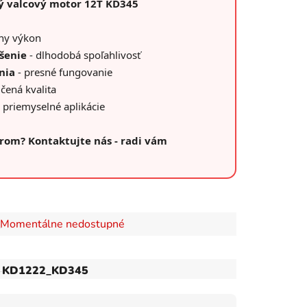
ký valcový motor 12T KD345
lny výkon
šenie
- dlhodobá spoľahlivosť
nia
- presné fungovanie
čená kvalita
 priemyselné aplikácie
rom? Kontaktujte nás - radi vám
Momentálne nedostupné
KD1222_KD345