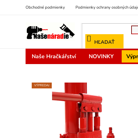
Prejsť
Obchodné podmienky
Podmienky ochrany osobných údaj
na
obsah
HĽADAŤ
Naše Hračkářství
NOVINKY
Výpr
VÝPREDAJ