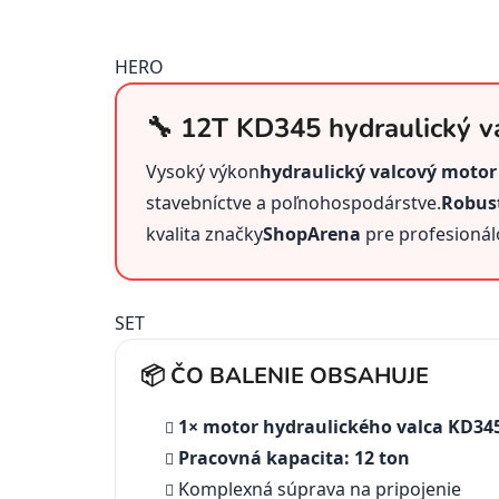
HERO
🔧 12T KD345 hydraulický v
Vysoký výkon
hydraulický valcový motor
stavebníctve a poľnohospodárstve.
Robus
kvalita značky
ShopArena
pre profesionál
SET
📦 ČO BALENIE OBSAHUJE
1× motor hydraulického valca KD34
Pracovná kapacita: 12 ton
Komplexná súprava na pripojenie