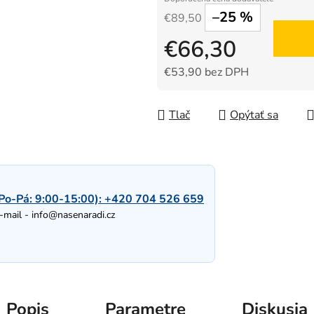
–25 %
€89,50
€66,30
€53,90 bez DPH
Jednotková cena:
Tlač
Opýtať sa
Po-Pá: 9:00-15:00):
+420 704 526 659
-mail -
info@nasenaradi.cz
Popis
Parametre
Diskusia