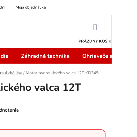
dní
Moja objednávka
NÁKUPNÝ
KOŠÍK
PRÁZDNY KOŠÍK
die
Záhradná technika
Ohrievače a teplome
aulické lisy
/
Motor hydraulického valca 12T KD345
ického valca 12T
dnotenia