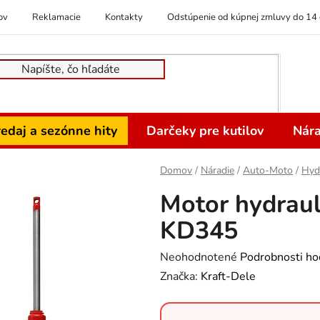
ov
Reklamacie
Kontakty
Odstúpenie od kúpnej zmluvy do 14 
edaj a sezónne hity
Darčeky pre kutilov
Nára
Domov
/
Náradie
/
Auto-Moto
/
Hydr
Motor hydraul
KD345
Priemerné
Neohodnotené
Podrobnosti ho
hodnotenie
Značka:
Kraft-Dele
produktu
je