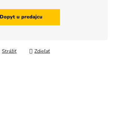
Dopyt u predajcu
Strážiť
Zdieľať