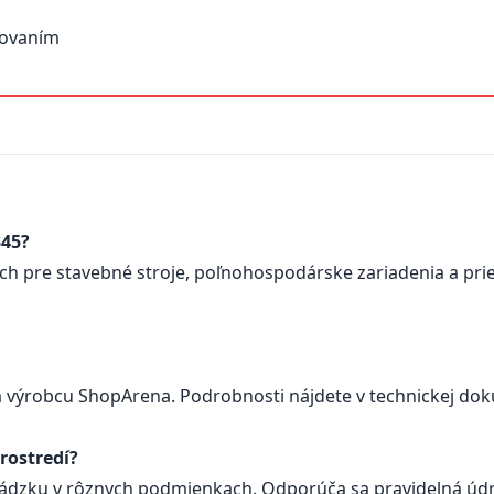
covaním
345?
ch pre stavebné stroje, poľnohospodárske zariadenia a pri
 výrobcu ShopArena. Podrobnosti nájdete v technickej dok
rostredí?
ádzku v rôznych podmienkach. Odporúča sa pravidelná úd