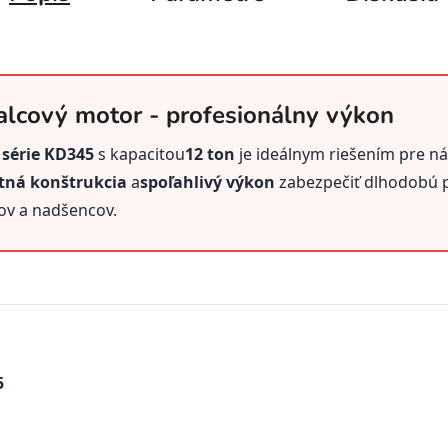
alcový motor - profesionálny výkon
 série KD345
s kapacitou
12 ton
je ideálnym riešením pre ná
tná konštrukcia
a
spoľahlivý výkon
zabezpečiť dlhodobú 
ov a nadšencov.
5