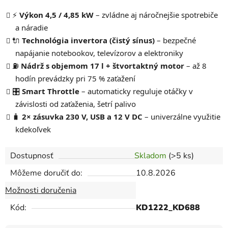
⚡
Výkon 4,5 / 4,85 kW
– zvládne aj náročnejšie spotrebiče
a náradie
🔌
Technológia invertora (čistý sínus)
– bezpečné
napájanie notebookov, televízorov a elektroniky
⛽
Nádrž s objemom 17 l + štvortaktný motor
– až 8
hodín prevádzky pri 75 % zaťažení
🎛️
Smart Throttle
– automaticky reguluje otáčky v
závislosti od zaťaženia, šetrí palivo
🧳
2× zásuvka 230 V, USB a 12 V DC
– univerzálne využitie
kdekoľvek
Dostupnosť
Skladom
(>5 ks)
Môžeme doručiť do:
10.8.2026
Možnosti doručenia
Kód:
KD1222_KD688