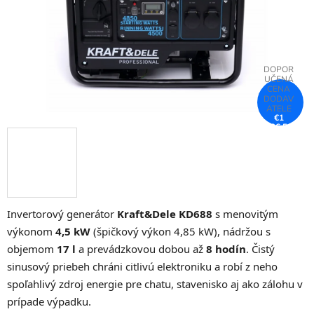
€1
096,50
–25 %
Invertorový generátor
Kraft&Dele KD688
s menovitým
výkonom
4,5 kW
(špičkový výkon 4,85 kW), nádržou s
objemom
17 l
a prevádzkovou dobou až
8 hodín
. Čistý
sinusový priebeh chráni citlivú elektroniku a robí z neho
spoľahlivý zdroj energie pre chatu, stavenisko aj ako zálohu v
prípade výpadku.