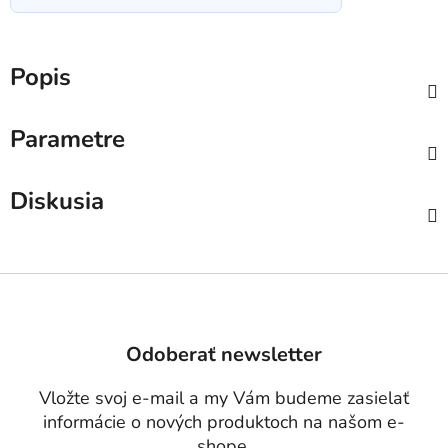
Popis
Parametre
Diskusia
Z
á
p
Odoberať newsletter
ä
t
Vložte svoj e-mail a my Vám budeme zasielať
i
informácie o nových produktoch na našom e-
e
shope.