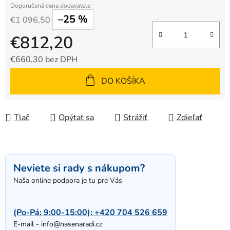
–25 %
€1 096,50
€812,20
€660,30 bez DPH
Jednotková cena:
DO KOŠÍKA
Tlač
Opýtať sa
Strážiť
Zdieľať
Neviete si rady s nákupom?
Naša online podpora je tu pre Vás
(Po-Pá: 9:00-15:00):
+420 704 526 659
E-mail -
info@nasenaradi.cz