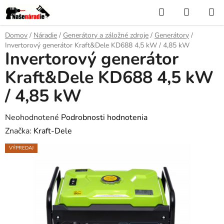
Prejsť
Hľadať
NÁKUP
na
KOŠÍK
obsah
Domov
/
Náradie
/
Generátory a záložné zdroje
/
Generátory
/
Invertorový generátor Kraft&Dele KD688 4,5 kW / 4,85 kW
Invertorový generátor
Kraft&Dele KD688 4,5 kW
/ 4,85 kW
Priemerné
Neohodnotené
Podrobnosti hodnotenia
hodnotenie
Značka:
Kraft-Dele
produktu
VÝPREDAJ
je
0,0
z
5
hviezdičiek.