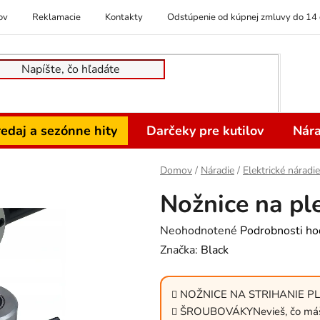
ov
Reklamacie
Kontakty
Odstúpenie od kúpnej zmluvy do 14 
edaj a sezónne hity
Darčeky pre kutilov
Nára
Domov
/
Náradie
/
Elektrické náradie
Nožnice na pl
Priemerné
Neohodnotené
Podrobnosti ho
hodnotenie
Značka:
Black
produktu
je
NOŽNICE NA STRIHANIE P
0,0
ŠROUBOVÁKYNevieš, čo máš 