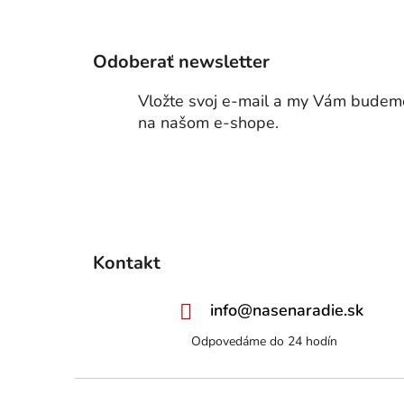
p
ä
t
Odoberať newsletter
i
Vložte svoj e-mail a my Vám budeme
e
na našom e-shope.
Kontakt
info
@
nasenaradie.sk