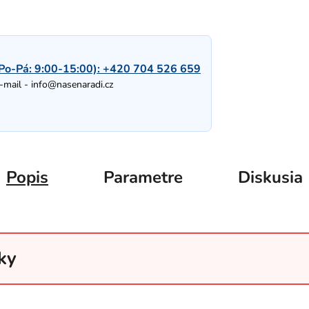
Po-Pá: 9:00-15:00):
+420 704 526 659
-mail -
info@nasenaradi.cz
Popis
Parametre
Diskusia
ky