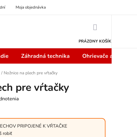
dní
Moja objednávka
NÁKUPNÝ
KOŠÍK
PRÁZDNY KOŠÍK
die
Záhradná technika
Ohrievače a teplome
/
Nožnice na plech pre vŕtačky
ech pre vŕtačky
dnotenia
LECHOV PRIPOJENÉ K VŔTAČKE
robiť