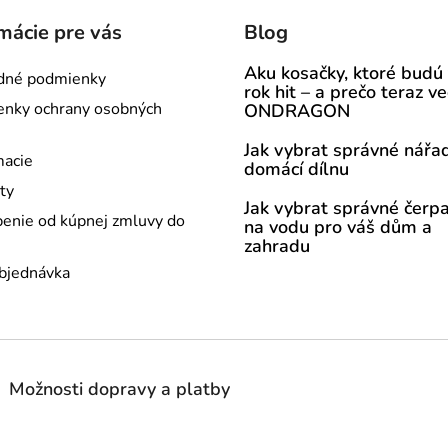
mácie pre vás
Blog
Aku kosačky, ktoré budú
dné podmienky
rok hit – a prečo teraz v
nky ochrany osobných
ONDRAGON
Jak vybrat správné nářad
acie
domácí dílnu
ty
Jak vybrat správné čerp
enie od kúpnej zmluvy do
na vodu pro váš dům a
zahradu
bjednávka