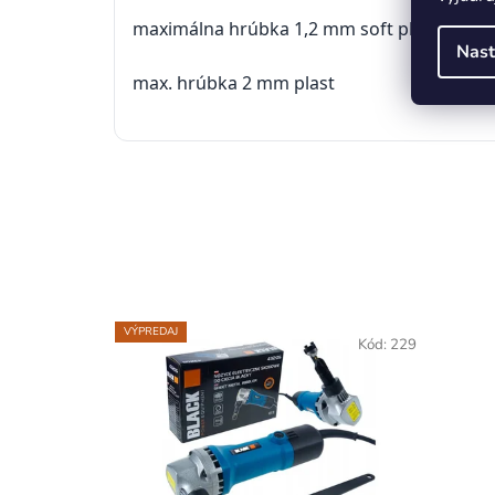
maximálna hrúbka
1,2
mm
soft
plech
(
hliní
Nast
max
.
hrúbka
2
mm
plast
VÝPREDAJ
Kód:
229