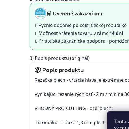
🛒 Overené zákazníkmi
Rýchle dodanie po celej Českej republike
Možnosť vrátenia tovaru v rámci
14 dní
Priateľská zákaznícka podpora - pomôž
3) Popis produktu (originál)
📦 Popis produktu
Rezačka
plech -
vŕtacia hlava
je
extrémne
o
Vynikajúci
rezanie
rýchlosť
-
2
m /
min na
3
VHODNÝ
PRO
CUTTING
-
oceľ
plech
:
Tento 
maximálna hrúbka
1,8
mm
plech
s
nerezove
vyjadru