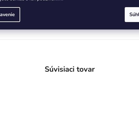
k
, meď
)
avenie
Súh
Súvisiaci tovar