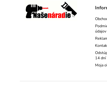
Infor
Obcho
Podmie
údajov
Reklam
Kontak
Odstúp
14 dní
Moja o