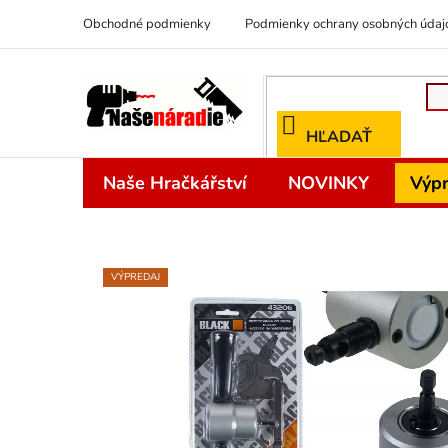
Prejsť
Obchodné podmienky
Podmienky ochrany osobných údaj
na
obsah
HĽADAŤ
Naše Hračkářství
NOVINKY
Výpr
VÝPREDAJ