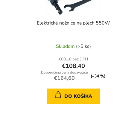
Elektrické nožnice na plech 550W
Skladom
(>5 ks)
€88,10 bez DPH
€108,40
(–34 %)
€164,60
DO KOŠÍKA
Z
á