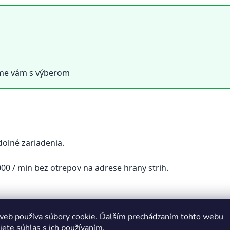
eme vám s výberom
dolné
zariadenia
.
000
/
min
bez otrepov
na adrese
hrany
strih.
web používa súbory cookie. Ďalším prechádzaním tohto webu
j ocele
jete súhlas s ich používaním.