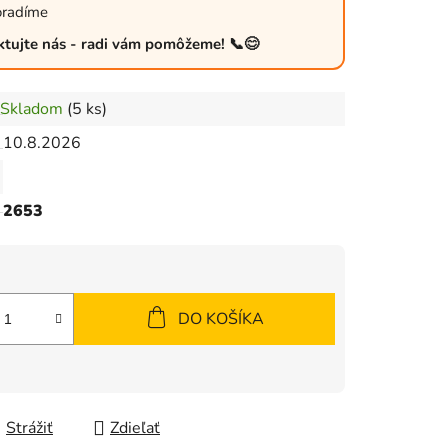
oradíme
ktujte nás - radi vám pomôžeme! 📞😊
Skladom
(5 ks)
10.8.2026
2653
DO KOŠÍKA
Strážiť
Zdieľať