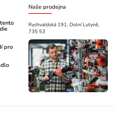
Naše prodejna
 tento
Rychvaldská 191, Dolní Lutyně,
edie
735 53
í pro
adlo