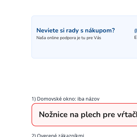
Neviete si rady s nákupom?
(
E
Naša online podpora je tu pre Vás
1) Domovské okno: iba názov
Nožnice na plech pre vŕtač
2) Overené zákazníkmi