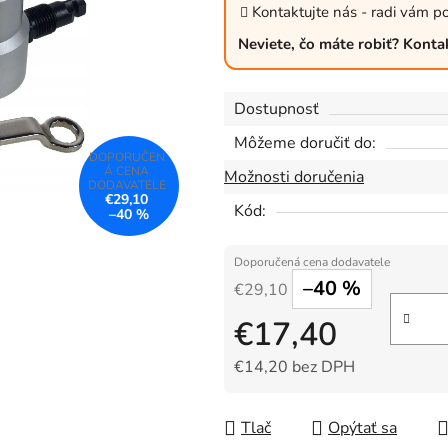
z
Kontaktujte nás - radi vám p
5
Neviete, čo máte robiť? Konta
hviezdičiek.
Dostupnosť
Môžeme doručiť do:
Možnosti doručenia
€29,10
Kód:
–40 %
–40 %
€29,10
€17,40
€14,20 bez DPH
Jednotková cena:
Tlač
Opýtať sa