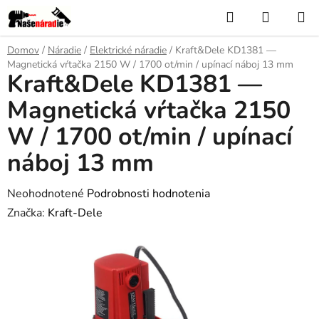
Prejsť
Hľadať
NÁKUP
na
KOŠÍK
obsah
Domov
/
Náradie
/
Elektrické náradie
/
Kraft&Dele KD1381 —
Magnetická vŕtačka 2150 W / 1700 ot/min / upínací náboj 13 mm
Kraft&Dele KD1381 —
Magnetická vŕtačka 2150
W / 1700 ot/min / upínací
náboj 13 mm
Priemerné
Neohodnotené
Podrobnosti hodnotenia
hodnotenie
Značka:
Kraft-Dele
produktu
je
0,0
z
5