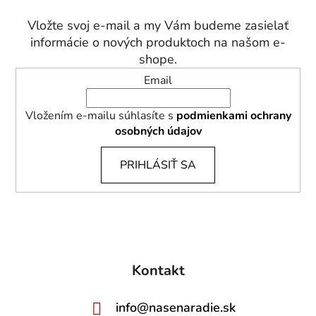
ä
t
Vložte svoj e-mail a my Vám budeme zasielať
i
informácie o nových produktoch na našom e-
e
shope.
Email
Vložením e-mailu súhlasíte s
podmienkami ochrany
osobných údajov
PRIHLÁSIŤ SA
Kontakt
info
@
nasenaradie.sk