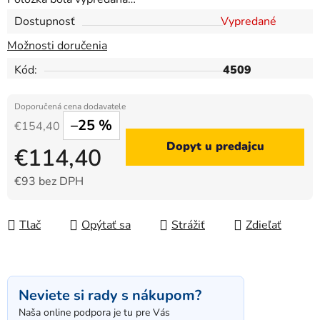
Dostupnosť
Vypredané
Možnosti doručenia
Kód:
4509
–25 %
€154,40
Dopyt u predajcu
€114,40
€93 bez DPH
Jednotková cena:
Tlač
Opýtať sa
Strážiť
Zdieľať
Neviete si rady s nákupom?
Naša online podpora je tu pre Vás