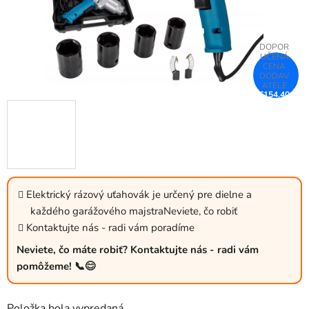
€154,40
–25 %
Elektrický rázový uťahovák je určený pre dielne a
každého garážového majstraNeviete, čo robiť
Kontaktujte nás - radi vám poradíme
Neviete, čo máte robiť? Kontaktujte nás - radi vám
pomôžeme! 📞😊
Položka bola vypredaná…