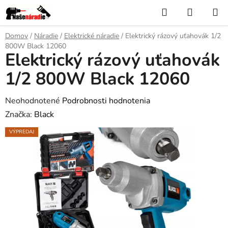
Prejsť
Hľadať
NÁKUP
na
KOŠÍK
obsah
Domov
/
Náradie
/
Elektrické náradie
/
Elektrický rázový uťahovák 1/2
800W Black 12060
Elektrický rázový uťahovák
1/2 800W Black 12060
Priemerné
Neohodnotené
Podrobnosti hodnotenia
hodnotenie
Značka:
Black
produktu
VÝPREDAJ
je
0,0
z
5
hviezdičiek.