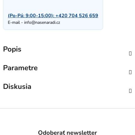
(Po-Pá: 9:00-15:00):
+420 704 526 659
E-mail -
info@nasenaradi.cz
Popis
Parametre
Diskusia
Z
á
p
Odoberať newsletter