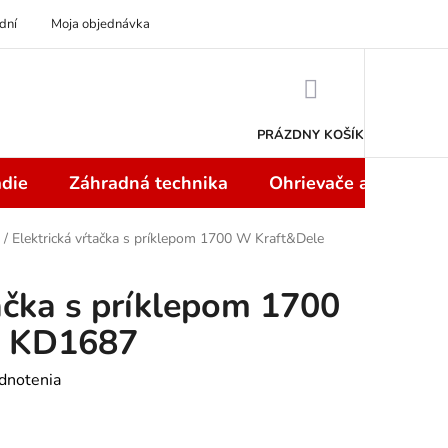
dní
Moja objednávka
NÁKUPNÝ
KOŠÍK
PRÁZDNY KOŠÍK
die
Záhradná technika
Ohrievače a teplome
/
Elektrická vŕtačka s príklepom 1700 W Kraft&Dele
tačka s príklepom 1700
e KD1687
dnotenia