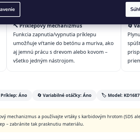
avenie
Súh
🔨 Príklepový mechanizmus
🔄 Va
Funkcia zapnutia/vypnutia príklepu
Plyn
umožňuje vŕtanie do betónu a muriva, ako
spúš
aj jemnú prácu s drevom alebo kovom –
prisp
všetko jedným nástrojom.
priem
 Príklep: Áno
🔄 Variabilné otáčky: Áno
🏷️ Model: KD1687
pový mechanizmus a používajte vrtáky s karbidovým hrotom (SDS ale
lep – zabránite tak prasknutiu materiálu.