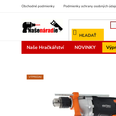
Prejsť
Obchodné podmienky
Podmienky ochrany osobných údaj
na
obsah
HĽADAŤ
Naše Hračkářství
NOVINKY
Výpr
VÝPREDAJ