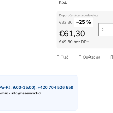
Kód:
–25 %
€82,80
€61,30
€49,80 bez DPH
Jednotková cena:
Tlač
Opýtať sa
Po-Pá: 9:00-15:00):
+420 704 526 659
-mail -
info@nasenaradi.cz