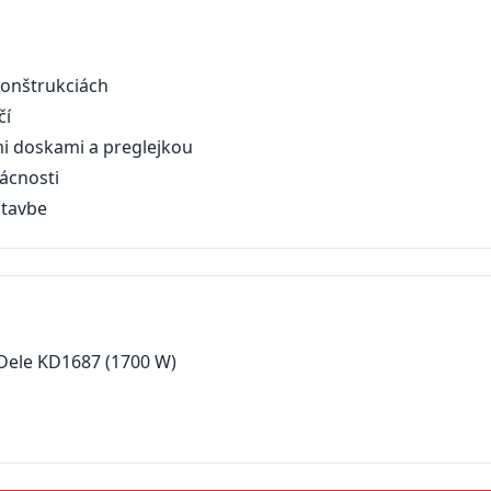
konštrukciách
čí
i doskami a preglejkou
ácnosti
stavbe
&Dele KD1687 (1700 W)