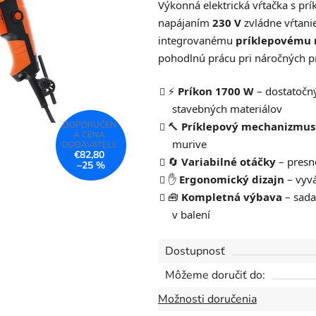
Výkonná elektrická vŕtačka s p
je
napájaním
230 V
zvládne vŕtanie
0,0
integrovanému
príklepovému
z
pohodlnú prácu pri náročných pro
5
hviezdičiek.
⚡
Príkon 1700 W
– dostatočný
stavebných materiálov
🔨
Príklepový mechanizmus
murive
€82,80
🔄
Variabilné otáčky
– presn
–25 %
✋
Ergonomický dizajn
– vyvá
🧰
Kompletná výbava
– sada
v balení
Dostupnosť
Môžeme doručiť do:
Možnosti doručenia