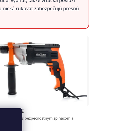
ť aj vypnúť, takže vŕtačka poslúži
onomická rukoväť zabezpečujú presnú
nie a spínač
né ovládanie s bezpečnostným spínačom a
ou otáčok.