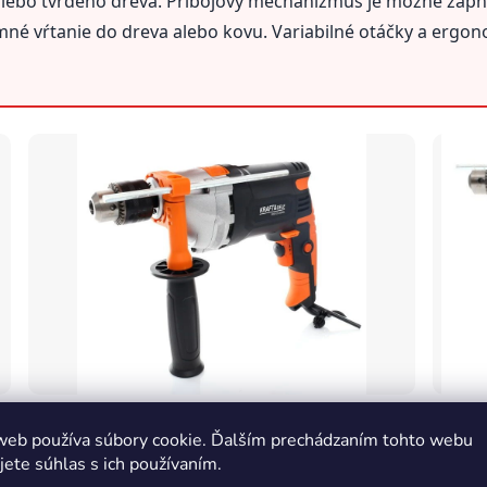
 alebo tvrdého dreva. Príbojový mechanizmus je možné zapnú
emné vŕtanie do dreva alebo kovu. Variabilné otáčky a erg
Upínací mechanizmus a hlava
Ovláda
web používa súbory cookie. Ďalším prechádzaním tohto webu
Detailný pohľad na upínací mechanizmus a prepínač
Prehľad
jete súhlas s ich používaním.
príklepového mechanizmu.
reguláci