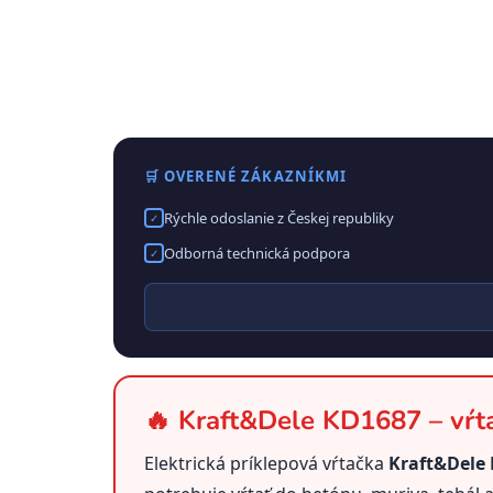
🛒 OVERENÉ ZÁKAZNÍKMI
Rýchle odoslanie z Českej republiky
✓
Odborná technická podpora
✓
🔥 Kraft&Dele KD1687 – vŕt
Elektrická príklepová vŕtačka
Kraft&Dele