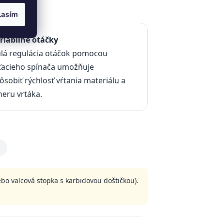
lasím
riabilné otáčky
ulá regulácia otáčok pomocou
ťacieho spínača umožňuje
ôsobiť rýchlosť vŕtania materiálu a
eru vrtáka.
bo valcová stopka s karbidovou doštičkou).