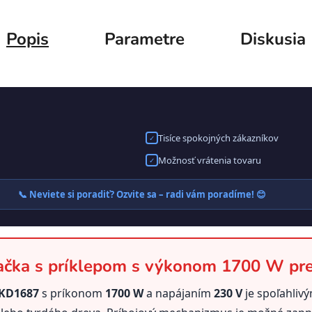
Popis
Parametre
Diskusia
Tisíce spokojných zákazníkov
✓
Možnosť vrátenia tovaru
✓
📞 Neviete si poradiť? Ozvite sa – radi vám poradíme! 😊
ačka s príklepom s výkonom 1700 W pre 
 KD1687
s príkonom
1700 W
a napájaním
230 V
je spoľahliv