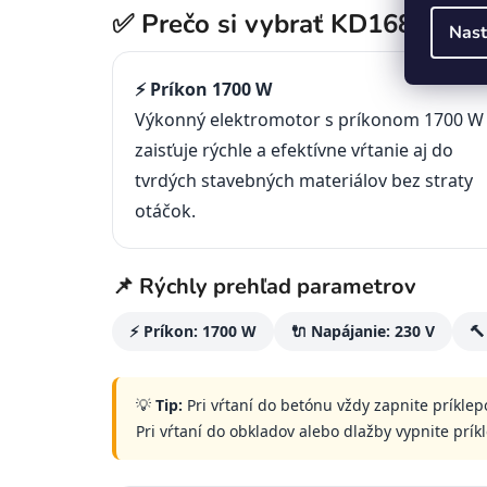
✅ Prečo si vybrať KD1687?
Nast
⚡ Príkon 1700 W
Výkonný elektromotor s príkonom 1700 W
zaisťuje rýchle a efektívne vŕtanie aj do
tvrdých stavebných materiálov bez straty
otáčok.
📌 Rýchly prehľad parametrov
⚡ Príkon: 1700 W
🔌 Napájanie: 230 V
🔨
💡
Tip:
Pri vŕtaní do betónu vždy zapnite príkle
Pri vŕtaní do obkladov alebo dlažby vypnite prík