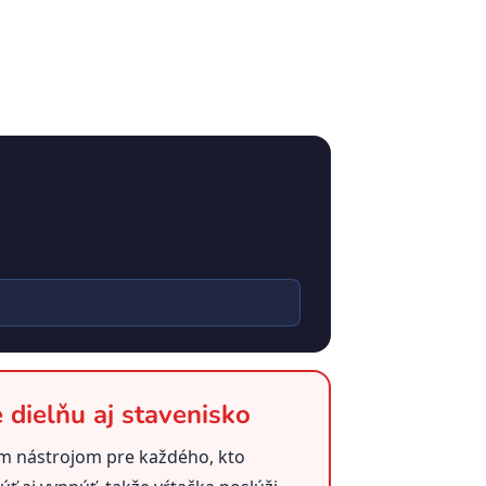
dielňu aj stavenisko
ým nástrojom pre každého, kto