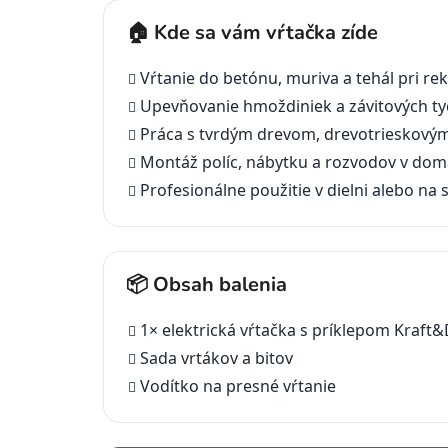
🏠 Kde sa vám vŕtačka zíde
Vŕtanie do betónu, muriva a tehál pri re
Upevňovanie hmoždiniek a závitových ty
Práca s tvrdým drevom, drevotrieskovým
Montáž políc, nábytku a rozvodov v dom
Profesionálne použitie v dielni alebo na 
📦 Obsah balenia
1× elektrická vŕtačka s príklepom Kraft
Sada vrtákov a bitov
Vodítko na presné vŕtanie