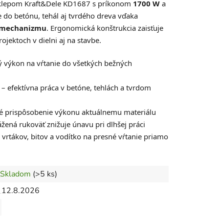
ríklepom Kraft&Dele KD1687 s príkonom
1700 W
a
 do betónu, tehál aj tvrdého dreva vďaka
 mechanizmu
. Ergonomická konštrukcia zaisťuje
jektoch v dielni aj na stavbe.
 výkon na vŕtanie do všetkých bežných
– efektívna práca v betóne, tehlách a tvrdom
é prispôsobenie výkonu aktuálnemu materiálu
žená rukoväť znižuje únavu pri dlhšej práci
 vrtákov, bitov a vodítko na presné vŕtanie priamo
Skladom
(>5 ks)
12.8.2026