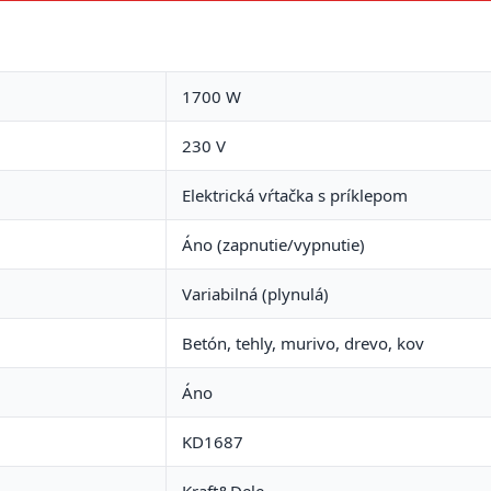
1700 W
230 V
Elektrická vŕtačka s príklepom
Áno (zapnutie/vypnutie)
Variabilná (plynulá)
Betón, tehly, murivo, drevo, kov
Áno
KD1687