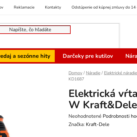
ov
Reklamacie
Kontakty
Odstúpenie od kúpnej zmluvy do 14 
edaj a sezónne hity
Darčeky pre kutilov
Nára
Domov
/
Náradie
/
Elektrické náradie
KD1687
Elektrická vŕ
W Kraft&Del
Priemerné
Neohodnotené
Podrobnosti ho
hodnotenie
Značka:
Kraft-Dele
produktu