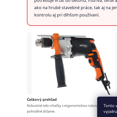
potrebuje vŕtať do betónu, muriva, tehál
ako na hrubé stavebné práce, tak aj na j
kontrolu aj pri dlhšom používaní.
Celkový prehľad
Tento 
Robustné telo vŕtačky s ergonomickou rukoväťou pre
vyjadru
pohodlné držanie.