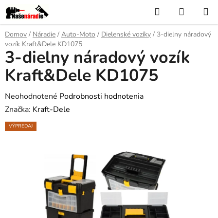
Prejsť
Hľadať
NÁKUP
na
KOŠÍK
obsah
Domov
/
Náradie
/
Auto-Moto
/
Dielenské vozíky
/
3-dielny náradový
vozík Kraft&Dele KD1075
3-dielny náradový vozík
Kraft&Dele KD1075
Priemerné
Neohodnotené
Podrobnosti hodnotenia
hodnotenie
Značka:
Kraft-Dele
produktu
VÝPREDAJ
je
0,0
z
5
hviezdičiek.