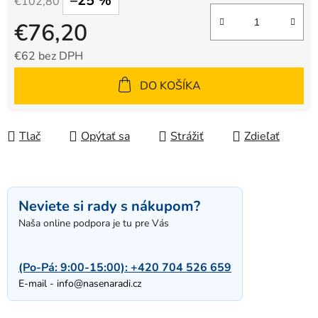
–25 %
€102,80
€76,20
€62 bez DPH
Jednotková cena:
DO KOŠÍKA
Tlač
Opýtať sa
Strážiť
Zdieľať
Neviete si rady s nákupom?
Naša online podpora je tu pre Vás
(Po-Pá: 9:00-15:00):
+420 704 526 659
E-mail -
info@nasenaradi.cz