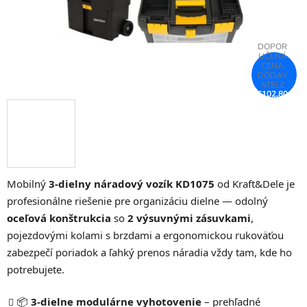
€102,80
–25 %
Mobilný
3-dielny náradový vozík KD1075
od Kraft&Dele je
profesionálne riešenie pre organizáciu dielne — odolný
oceľová konštrukcia
so
2 výsuvnými zásuvkami
,
pojezdovými kolami s brzdami a ergonomickou rukoväťou
zabezpečí poriadok a ľahký prenos náradia vždy tam, kde ho
potrebujete.
📦
3-dielne modulárne vyhotovenie
– prehľadné