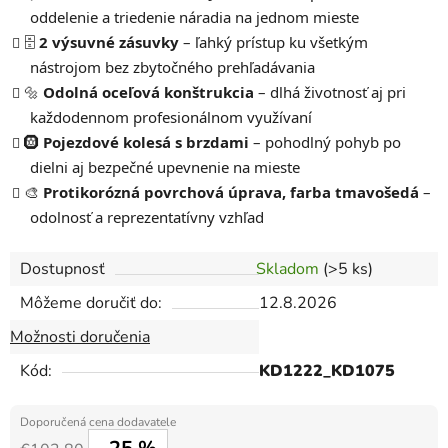
oddelenie a triedenie náradia na jednom mieste
🗄️
2 výsuvné zásuvky
– ľahký prístup ku všetkým
nástrojom bez zbytočného prehľadávania
🔩
Odolná oceľová konštrukcia
– dlhá životnosť aj pri
každodennom profesionálnom využívaní
🛞
Pojezdové kolesá s brzdami
– pohodlný pohyb po
dielni aj bezpečné upevnenie na mieste
🎨
Protikorózná povrchová úprava, farba tmavošedá
–
odolnosť a reprezentatívny vzhľad
Dostupnosť
Skladom
(>5 ks)
Môžeme doručiť do:
12.8.2026
Možnosti doručenia
Kód:
KD1222_KD1075