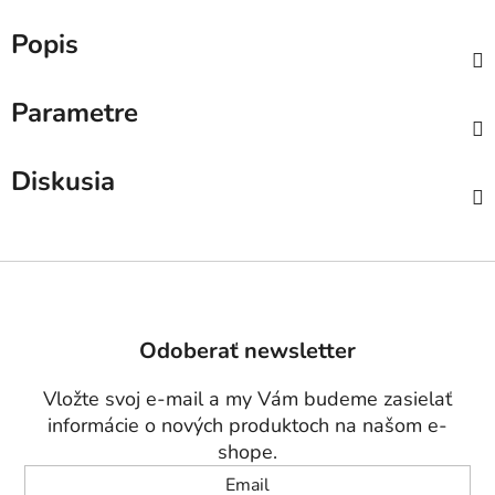
Popis
Parametre
Diskusia
Z
á
p
Odoberať newsletter
ä
t
Vložte svoj e-mail a my Vám budeme zasielať
i
informácie o nových produktoch na našom e-
e
shope.
Email