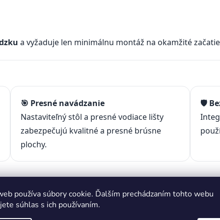
ádzku
a vyžaduje len minimálnu montáž na okamžité začatie
🎯 Presné navádzanie
🛡️ 
Nastaviteľný stôl a presné vodiace lišty
Inte
zabezpečujú kvalitné a presné brúsne
použ
plochy.
web používa súbory cookie. Ďalším prechádzaním tohto webu
jete súhlas s ich používaním.