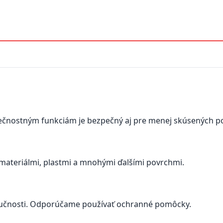
ečnostným funkciám je bezpečný aj pre menej skúsených po
materiálmi, plastmi a mnohými ďalšími povrchmi.
hlučnosti. Odporúčame používať ochranné pomôcky.