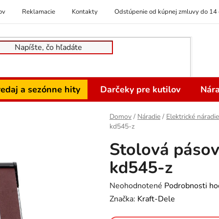
ov
Reklamacie
Kontakty
Odstúpenie od kúpnej zmluvy do 14 
edaj a sezónne hity
Darčeky pre kutilov
Nára
Domov
/
Náradie
/
Elektrické náradie
kd545-z
Stolová páso
kd545-z
Priemerné
Neohodnotené
Podrobnosti ho
hodnotenie
Značka:
Kraft-Dele
produktu