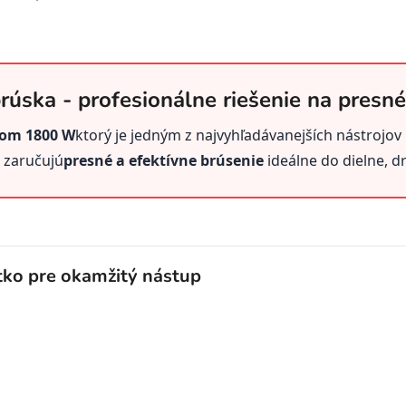
úska - profesionálne riešenie na presné
nom 1800 W
ktorý je jedným z najvyhľadávanejších nástrojov
 zaručujú
presné a efektívne brúsenie
ideálne do dielne, d
o pre okamžitý nástup