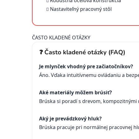
Robustná oceľová konštrukcia
Nastaviteľný pracovný stôl
ČASTO KLADENÉ OTÁZKY
❓ Často kladené otázky (FAQ)
Je mlynček vhodný pre začiatočníkov?
Áno. Vďaka intuitívnemu ovládaniu a bezp
Aké materiály môžem brúsiť?
Brúska si poradí s drevom, kompozitnými 
Aký je prevádzkový hluk?
Brúska pracuje pri normálnej pracovnej 