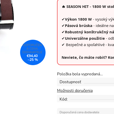
je
🔥 SEASON HIT - 1800 W sto
0,0
z
✔
Výkon 1800 W
- vysoký výk
5
✔
Pásová brúska
- ideálne na
hviezdičiek.
✔
Robustný konštrukčný n
✔
Univerzálne použitie
- od
✔ Bezpečné a spoľahlivé - kv
€94,40
Neviete, čo máte robiť? K
–25 %
Položka bola vypredaná…
Dostupnosť
Možnosti doručenia
Kód: