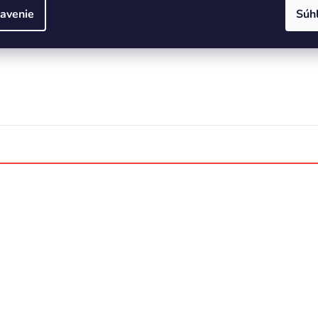
iálov
avenie
Súh