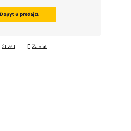
Dopyt u predajcu
Strážiť
Zdieľať