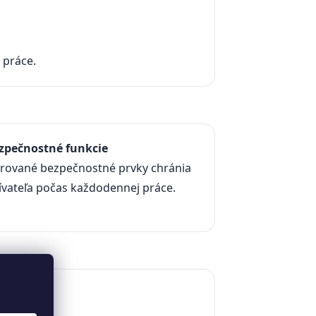
 práce.
Bezpečnostné funkcie
grované bezpečnostné prvky chránia
ívateľa počas každodennej práce.