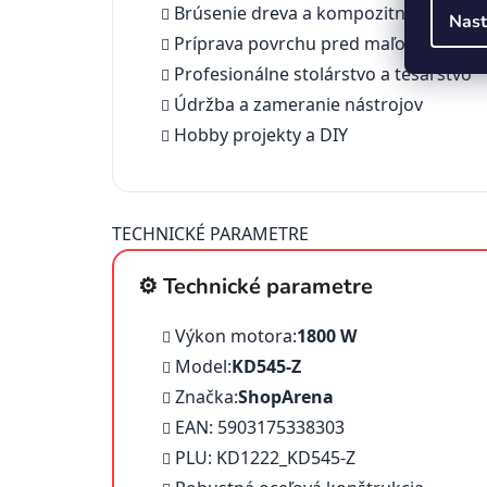
Brúsenie dreva a kompozitných mater
Nast
Príprava povrchu pred maľovaním
Profesionálne stolárstvo a tesárstvo
Údržba a zameranie nástrojov
Hobby projekty a DIY
TECHNICKÉ PARAMETRE
⚙️ Technické parametre
Výkon motora:
1800 W
Model:
KD545-Z
Značka:
ShopArena
EAN: 5903175338303
PLU: KD1222_KD545-Z