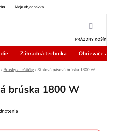
dní
Moja objednávka
NÁKUPNÝ
KOŠÍK
PRÁZDNY KOŠÍK
die
Záhradná technika
Ohrievače a teplome
/
Brúsky a leštičky
/
Stolová pásová brúska 1800 W
vá brúska 1800 W
dnotenia