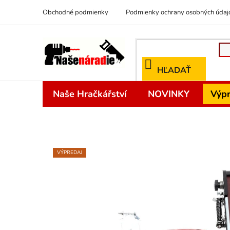
Prejsť
Obchodné podmienky
Podmienky ochrany osobných údaj
na
obsah
HĽADAŤ
Naše Hračkářství
NOVINKY
Výpr
VÝPREDAJ