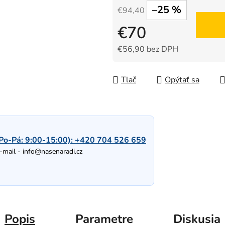
–25 %
€94,40
€70
€56,90 bez DPH
Jednotková cena:
Tlač
Opýtať sa
Po-Pá: 9:00-15:00):
+420 704 526 659
-mail -
info@nasenaradi.cz
Popis
Parametre
Diskusia