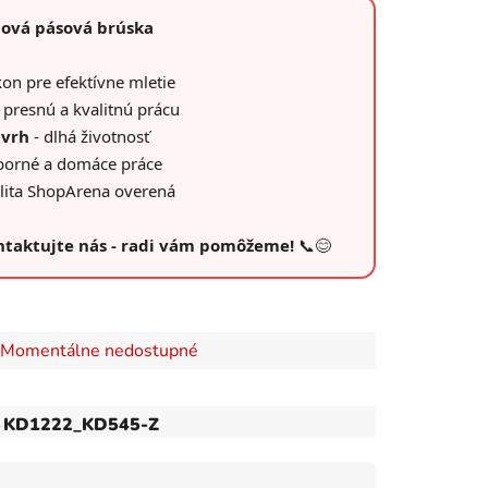
lová pásová brúska
on pre efektívne mletie
 presnú a kvalitnú prácu
ávrh
- dlhá životnosť
borné a domáce práce
alita ShopArena overená
ontaktujte nás - radi vám pomôžeme!
📞😊
Momentálne nedostupné
KD1222_KD545-Z