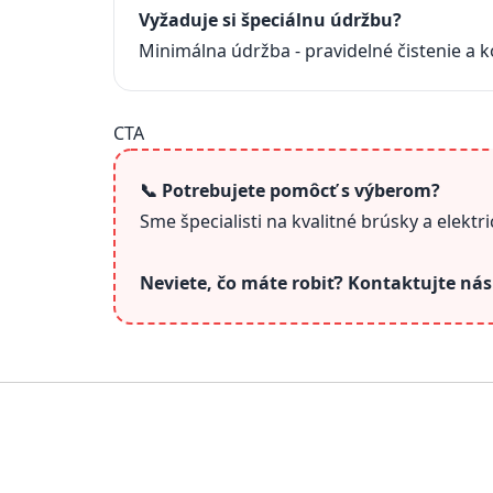
Vyžaduje si špeciálnu údržbu?
Minimálna údržba - pravidelné čistenie a k
CTA
📞 Potrebujete pomôcť s výberom?
Sme špecialisti na kvalitné brúsky a elek
Neviete, čo máte robiť? Kontaktujte ná
Z
á
p
ä