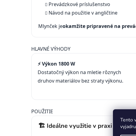
Prevádzkové príslušenstvo
Návod na použitie v angličtine
Mlynček je
okamžite pripravené na prev
HLAVNÉ VÝHODY
⚡ Výkon 1800 W
Dostatočný výkon na mletie rôznych
druhov materiálov bez straty výkonu.
POUŽITIE
Tento 
🏗️ Ideálne využitie v praxi
vyjadru