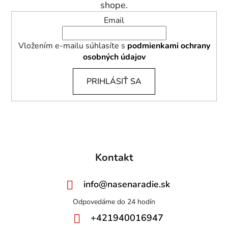
e
shope.
Email
Vložením e-mailu súhlasíte s
podmienkami ochrany
osobných údajov
PRIHLÁSIŤ SA
Kontakt
info
@
nasenaradie.sk
+421940016947