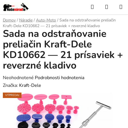
Prejsť
Hľadať
NÁKUP
na
KOŠÍK
obsah
Domov
/
Náradie
/
Auto-Moto
/
Sada na odstraňovanie preliačin
Kraft-Dele KD10662 — 21 prísaviek + reverzné kladivo
Sada na odstraňovanie
preliačin Kraft-Dele
KD10662 — 21 prísaviek +
reverzné kladivo
Priemerné
Neohodnotené
Podrobnosti hodnotenia
hodnotenie
Značka:
Kraft-Dele
produktu
VÝPREDAJ
je
0,0
z
5