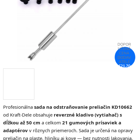
hviezdičiek.
€21,70
–25 %
Profesionálna
sada na odstraňovanie preliačin KD10662
od Kraft-Dele obsahuje
reverzné kladivo (vytiahač) s
dĺžkou až 50 cm
a celkom
21 gumových prísaviek a
adaptérov
v rôznych priemeroch. Sada je určená na opravy
preliačin na plaste, hliníku aj kove — bez nutnosti lakovania.