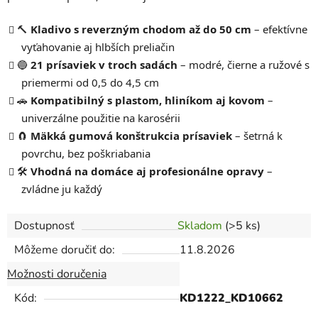
🔨
Kladivo s reverzným chodom až do 50 cm
– efektívne
vyťahovanie aj hlbších preliačin
🔵
21 prísaviek v troch sadách
– modré, čierne a ružové s
priemermi od 0,5 do 4,5 cm
🚗
Kompatibilný s plastom, hliníkom aj kovom
–
univerzálne použitie na karosérii
🧲
Mäkká gumová konštrukcia prísaviek
– šetrná k
povrchu, bez poškriabania
🛠️
Vhodná na domáce aj profesionálne opravy
–
zvládne ju každý
Dostupnosť
Skladom
(>5 ks)
Môžeme doručiť do:
11.8.2026
Možnosti doručenia
Kód:
KD1222_KD10662