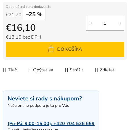
–25 %
€21,70
€16,10
€13,10 bez DPH
Jednotková cena:
DO KOŠÍKA
Tlač
Opýtať sa
Strážiť
Zdieľať
Neviete si rady s nákupom?
Naša online podpora je tu pre Vás
(Po-Pá: 9:00-15:00):
+420 704 526 659