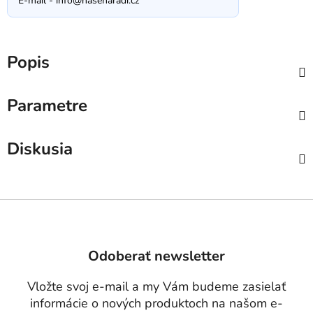
E-mail -
info@nasenaradi.cz
Popis
Parametre
Diskusia
Z
á
p
Odoberať newsletter
ä
t
Vložte svoj e-mail a my Vám budeme zasielať
i
informácie o nových produktoch na našom e-