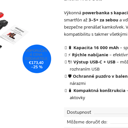
produktu
Výkonná
powerbanka s kapac
je
smartfón až
3–5× za sebou
a vď
0,0
bezpečne prenášať kamkoľvek. 
z
kompatibilitu s takmer všetkým
5
hviezdičiek.
🔋
Kapacita 16 000 mAh
– sp
⚡
Rýchle nabíjanie
– efektívn
🔌
Výstup USB-C + USB
– môže
€173,40
–25 %
rozhraním USB
🛡️
Ochranné puzdro v balen
nárazmi
🧳
Kompaktná konštrukcia
–
aktovky
Dostupnosť
Môžeme doručiť do: