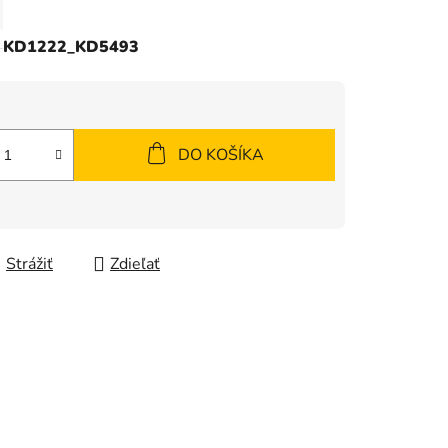
KD1222_KD5493
DO KOŠÍKA
Strážiť
Zdieľať