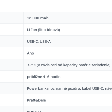
16 000 mAh
Li-Ion (lítio-iónová)
USB-C, USB-A
Áno
3–5× (v závislosti od kapacity batérie zariadenia)
približne 4–6 hodín
Powerbanka, ochranné puzdro, kábel USB-C, návo
Kraft&Dele
KD5493