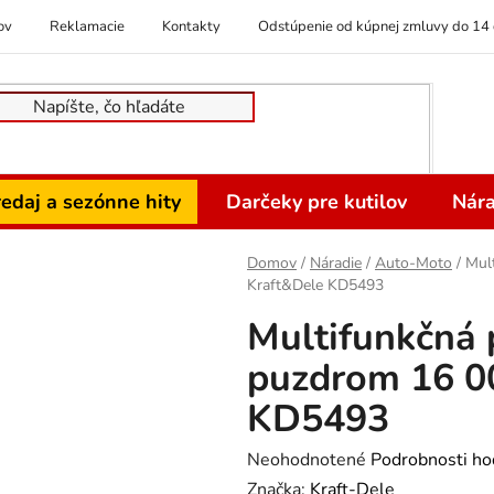
ov
Reklamacie
Kontakty
Odstúpenie od kúpnej zmluvy do 14 
edaj a sezónne hity
Darčeky pre kutilov
Nára
Domov
/
Náradie
/
Auto-Moto
/
Mul
Kraft&Dele KD5493
Multifunkčná
puzdrom 16 0
KD5493
Priemerné
Neohodnotené
Podrobnosti ho
hodnotenie
Značka:
Kraft-Dele