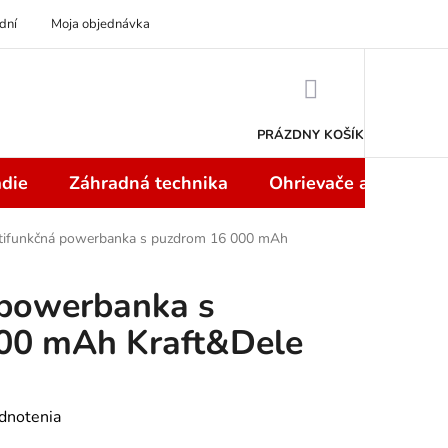
dní
Moja objednávka
NÁKUPNÝ
KOŠÍK
PRÁZDNY KOŠÍK
die
Záhradná technika
Ohrievače a teplome
tifunkčná powerbanka s puzdrom 16 000 mAh
 powerbanka s
00 mAh Kraft&Dele
dnotenia