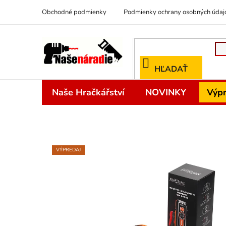
Prejsť
Obchodné podmienky
Podmienky ochrany osobných údaj
na
obsah
HĽADAŤ
Naše Hračkářství
NOVINKY
Výpr
VÝPREDAJ