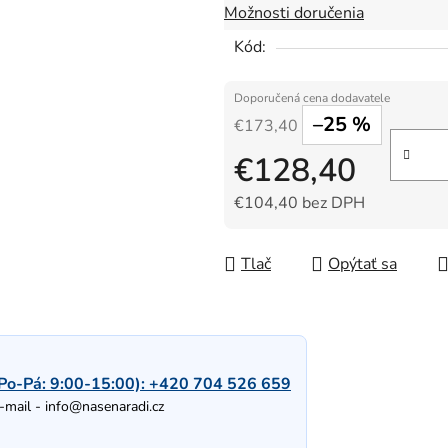
Možnosti doručenia
Kód:
–25 %
€173,40
€128,40
€104,40 bez DPH
Jednotková cena:
Tlač
Opýtať sa
Po-Pá: 9:00-15:00):
+420 704 526 659
-mail -
info@nasenaradi.cz