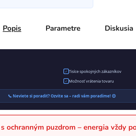
Popis
Parametre
Diskusia
Tisíce spokojných zákazníkov
✓
Možnosť vrátenia tovaru
✓
📞 Neviete si poradiť? Ozvite sa – radi vám poradíme! 😊
s ochranným puzdrom – energia vždy po