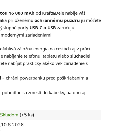
itou 16 000 mAh
od Kraft&Dele nabije váš
aka priloženému
ochrannému puzdru
ju môžete
Výstupné porty
USB-C a USB
zaručujú
i modernými zariadeniami.
oľahlivá záložná energia na cestách aj v práci
e nabíjanie telefónu, tabletu alebo slúchadiel
te nabíjať prakticky akékoľvek zariadenie s
í
– chráni powerbanku pred poškriabaním a
 pohodlne sa zmestí do kabelky, batohu aj
Skladom
(>5 ks)
10.8.2026