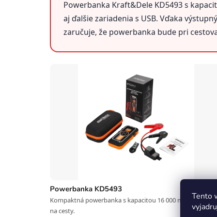
Powerbanka Kraft&Dele KD5493 s kapaci
aj ďalšie zariadenia s USB. Vďaka výstu
zaručuje, že powerbanka bude pri cestova
Powerbanka KD5493
Tento 
Kompaktná powerbanka s kapacitou 16 000 mAh, ideálna
vyjadru
na cesty.