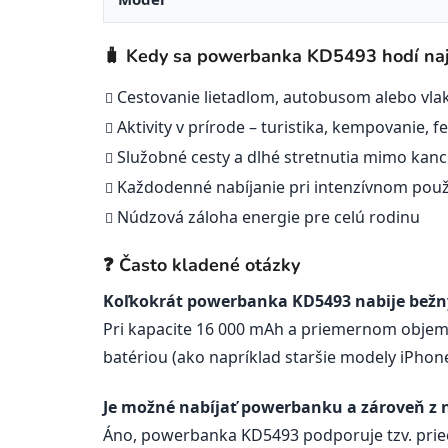
🧳 Kedy sa powerbanka KD5493 hodí naj
Cestovanie lietadlom, autobusom alebo vla
Aktivity v prírode – turistika, kempovanie, fe
Služobné cesty a dlhé stretnutia mimo kanc
Každodenné nabíjanie pri intenzívnom použ
Núdzová záloha energie pre celú rodinu
❓ Často kladené otázky
Koľkokrát powerbanka KD5493 nabije bežn
Pri kapacite 16 000 mAh a priemernom objeme
batériou (ako napríklad staršie modely iPhone)
Je možné nabíjať powerbanku a zároveň z n
Áno, powerbanka KD5493 podporuje tzv. priech