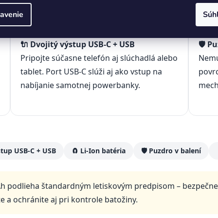
93 a prečo ju ocení každý cestovateľ
avenie
Súh
🔌 Dvojitý výstup USB-C + USB
🛡️ P
Pripojte súčasne telefón aj slúchadlá alebo
Nemu
tablet. Port USB-C slúži aj ako vstup na
povrc
nabíjanie samotnej powerbanky.
mech
stup USB-C + USB
🧲 Li-Ion batéria
🛡️ Puzdro v balení
 podlieha štandardným letiskovým predpisom – bezpečne ju
 a ochránite aj pri kontrole batožiny.