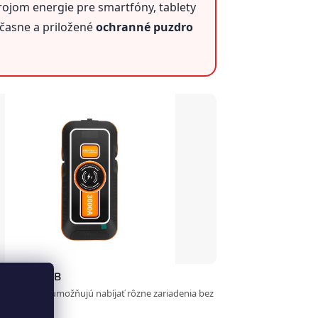
rojom energie pre smartfóny, tablety
účasne a priložené
ochranné puzdro
USB-C a USB
upné porty umožňujú nabíjať rôzne zariadenia bez
isov.