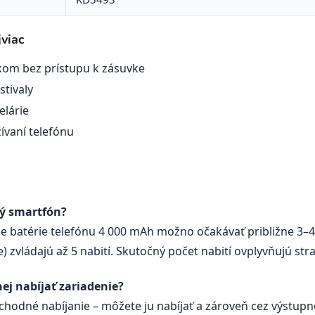
viac
kom bez prístupu k zásuvke
stivaly
elárie
ívaní telefónu
ý smartfón?
 batérie telefónu 4 000 mAh možno očakávať približne 3–4 
 zvládajú až 5 nabití. Skutočný počet nabití ovplyvňujú str
ej nabíjať zariadenie?
odné nabíjanie – môžete ju nabíjať a zároveň cez výstupné 