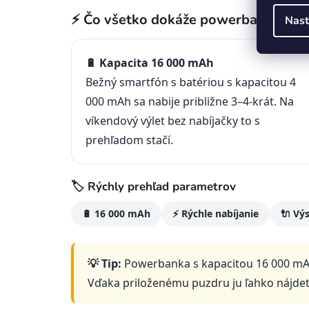
⚡ Čo všetko dokáže powerbanka KD54
Nast
🔋 Kapacita 16 000 mAh
Bežný smartfón s batériou s kapacitou 4
000 mAh sa nabije približne 3–4-krát. Na
víkendový výlet bez nabíjačky to s
prehľadom stačí.
🏷️ Rýchly prehľad parametrov
🔋 16 000 mAh
⚡ Rýchle nabíjanie
🔌 Vý
💡 Tip:
Powerbanka s kapacitou 16 000 mAh
Vďaka priloženému puzdru ju ľahko nájdete