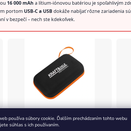
tou
16 000 mAh
a lítium-iónovou batériou je spoľahlivým zd
pným portom
USB-C a USB
dokáže nabíjať rôzne zariadenia s
ní v bezpečí – nech ste kdekoľvek.
Ochranné puzdro
Porty 
web používa súbory cookie. Ďalším prechádzaním tohto webu
Priložené puzdro chráni powerbanku pred poškodením pri
Dva výst
jete súhlas s ich používaním.
prenášaní.
komprom