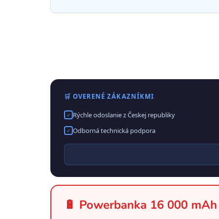
🛒 OVERENÉ ZÁKAZNÍKMI
Rýchle odoslanie z Českej republiky
✓
Odborná technická podpora
✓
🔋 Powerbanka 16 000 mAh 