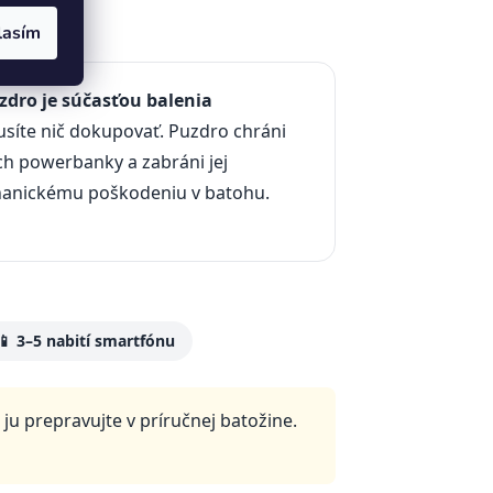
lasím
uzdro je súčasťou balenia
síte nič dokupovať. Puzdro chráni
h powerbanky a zabráni jej
anickému poškodeniu v batohu.
📱 3–5 nabití smartfónu
 prepravujte v príručnej batožine.