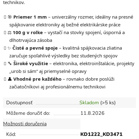
technikov.
🎯
Priemer 1 mm
– univerzálny rozmer, ideálny na presné
spájkovanie elektroniky aj bežné elektrikárske práce
⚖️
100 g v rolke
– vystačí na stovky spojení, úsporná a
dlhotrvajúca zásoba
✨
Čisté a pevné spoje
– kvalitná spájkovacia zliatina
zaručuje spoľahlivé výsledky bez studených spojov
🔧
Široké využitie
– elektronika, elektroinštalácie, projekty
„urob si sám“ aj priemyselné opravy
👤
Vhodné pre každého
– rovnako dobre poslúži
začiatočníkovi aj profesionálnemu technikovi
Dostupnosť
Skladom
(>5 ks)
Môžeme doručiť do:
11.8.2026
Možnosti doručenia
Kód:
KD1222_KD3471