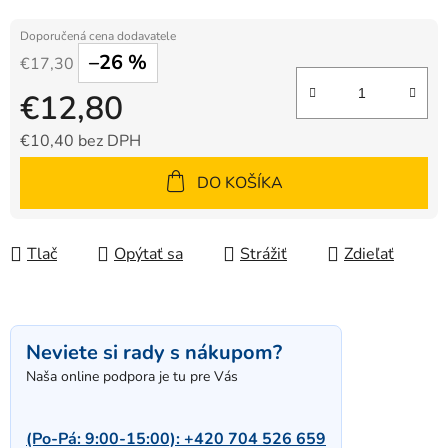
–26 %
€17,30
€12,80
€10,40 bez DPH
Jednotková cena:
DO KOŠÍKA
Tlač
Opýtať sa
Strážiť
Zdieľať
Neviete si rady s nákupom?
Naša online podpora je tu pre Vás
(Po-Pá: 9:00-15:00):
+420 704 526 659