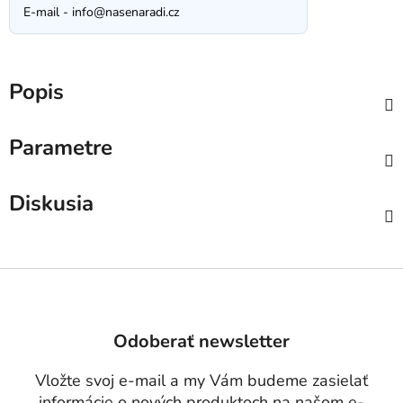
E-mail -
info@nasenaradi.cz
Popis
Parametre
Diskusia
Z
á
p
Odoberať newsletter
ä
t
Vložte svoj e-mail a my Vám budeme zasielať
i
informácie o nových produktoch na našom e-