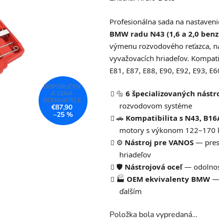
produktu
Profesionálna sada na nastaven
je
BMW radu N43 (1,6 a 2,0 benz
0,0
výmenu rozvodového reťazca, n
z
vyvažovacích hriadeľov. Kompat
5
E81, E87, E88, E90, E92, E93, E6
hviezdičiek.
🔩
6 špecializovaných nástr
rozvodovom systéme
€87,90
–25 %
🚗
Kompatibilita s N43, B16
motory s výkonom 122–170 
⚙️
Nástroj pre VANOS
— presn
hriadeľov
🛡️
Nástrojová oceľ
— odolnos
🏭
OEM ekvivalenty BMW
— 
ďalším
Položka bola vypredaná…