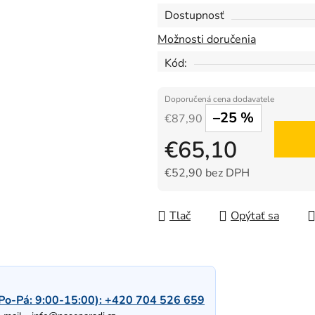
Dostupnosť
Možnosti doručenia
Kód:
–25 %
€87,90
€65,10
€52,90 bez DPH
Jednotková cena:
Tlač
Opýtať sa
Po-Pá: 9:00-15:00):
+420 704 526 659