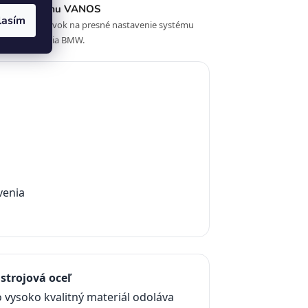
enie systému VANOS
lasím
zovaný prípravok na presné nastavenie systému
lného časovania BMW.
venia
ástrojová oceľ
 vysoko kvalitný materiál odoláva