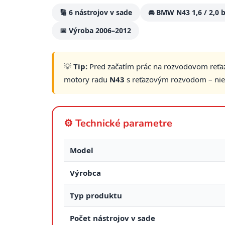
🔢 6 nástrojov v sade
🚘 BMW N43 1,6 / 2,0 
📅 Výroba 2006–2012
💡
Tip:
Pred začatím prác na rozvodovom reťaz
motory radu
N43
s reťazovým rozvodom – nie
⚙️ Technické parametre
Model
Výrobca
Typ produktu
Počet nástrojov v sade