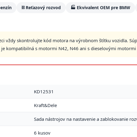
benzín
⛓️ Reťazový rozvod
🏭 Ekvivalent OEM pre BMW
ci vždy skontrolujte kód motora na výrobnom štítku vozidla. S
 je kompatibilná s motormi N42, N46 ani s dieselovými motorm
KD12531
Kraft&Dele
Sada nástrojov na nastavenie a zablokovanie ro
6 kusov