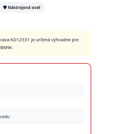
🛡️ Nástrojová oceľ
úprava KD12531 je určená výhradne pre
i BMW.
zvodu