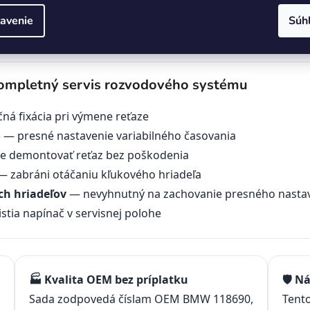
Zablokovanie vačiek
Nastav
avenie
Súh
Nástroj na presné zablokovanie vačkových hriadeľov pri
Špeciali
servise rozvodu.
variabi
kompletný servis rozvodového systému
á fixácia pri výmene reťaze
S
— presné nastavenie variabilného časovania
 demontovať reťaz bez poškodenia
 zabráni otáčaniu kľukového hriadeľa
ch hriadeľov
— nevyhnutný na zachovanie presného nasta
stia napínač v servisnej polohe
🏭 Kvalita OEM bez príplatku
🛡️ N
Sada zodpovedá číslam OEM BMW 118690,
Tento