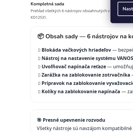
Kompletná sada
Nast
Prehľad všetkých 6 nástrojov obsiahnutých v sade
KD12531.
📦 Obsah sady — 6 nástrojov na 
Blokáda vačkových hriadeľov
— bezpečn
Nástroj na nastavenie systému VANO
Uvoľňovač napínača reťaze
— umožňuje
Zarážka na zablokovanie zotrvačníka
—
Prípravok na zablokovanie vyvažovací
Kolíky na zablokovanie napínača
— zai
🎯 Presné upevnenie rozvodu
Všetky nástroje sú navzájom kompatibilné