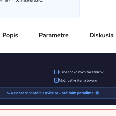
-mail -
info@nasenaradi.cz
Popis
Parametre
Diskusia
Tisíce spokojných zákazníkov
✓
Možnosť vrátenia tovaru
✓
📞 Neviete si poradiť? Ozvite sa – radi vám poradíme! 😊