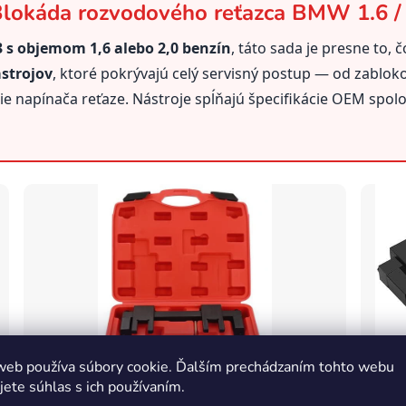
okáda rozvodového reťazca BMW 1.6 / 
s objemom 1,6 alebo 2,0 benzín
, táto sada je presne to,
ástrojov
, ktoré pokrývajú celý servisný postup — od zablok
e napínača reťaze. Nástroje spĺňajú špecifikácie OEM spol
web používa súbory cookie. Ďalším prechádzaním tohto webu
jete súhlas s ich používaním.