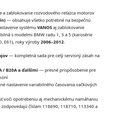
ie a zablokovanie rozvodového reťazca motorov
ín)
— obsahuje všetko potrebné na bezpečnú
astavenie systému
VANOS
aj zablokovanie
ibilná s modelmi BMW radu 1, 3 a 5 (karosérie
0, E61), roky výroby
2006–2012
.
ojov
— kompletná sada pre celý servisný zásah na
A / B20A a ďalšími
— presné prispôsobenie pre
koní
é nastavenie variabilného časovania vačkových
ť voči opotrebeniu aj mechanickému namáhaniu
zodpovedajú číslam 118690, 118710, 113340 a