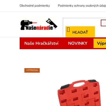
Prejsť
Obchodné podmienky
Podmienky ochrany osobných údaj
na
obsah
HĽADAŤ
Naše Hračkářství
NOVINKY
Výpr
VÝPREDAJ