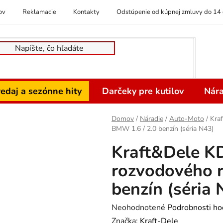
ov
Reklamacie
Kontakty
Odstúpenie od kúpnej zmluvy do 14 
edaj a sezónne hity
Darčeky pre kutilov
Nára
Domov
/
Náradie
/
Auto-Moto
/
Kra
BMW 1.6 / 2.0 benzín (séria N43)
Kraft&Dele K
rozvodového r
benzín (séria 
Priemerné
Neohodnotené
Podrobnosti ho
hodnotenie
Značka:
Kraft-Dele