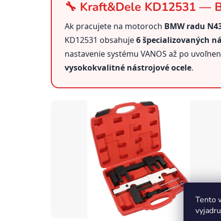
🔧 Kraft&Dele KD12531 — Bl
Ak pracujete na motoroch
BMW radu N43 
KD12531 obsahuje
6 špecializovaných n
nastavenie systému VANOS až po uvoľneni
vysokokvalitné nástrojové ocele
.
Tento 
vyjadru