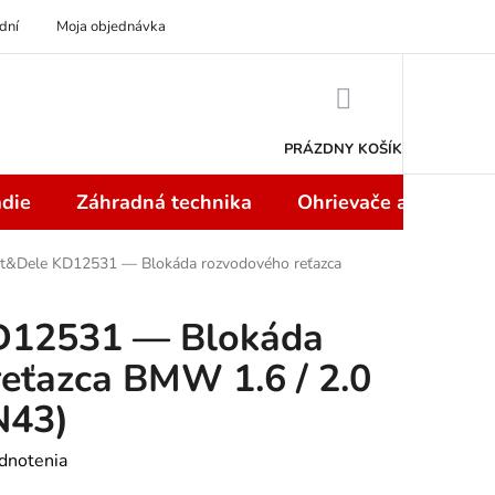
dní
Moja objednávka
NÁKUPNÝ
KOŠÍK
PRÁZDNY KOŠÍK
die
Záhradná technika
Ohrievače a teplome
ft&Dele KD12531 — Blokáda rozvodového reťazca
D12531 — Blokáda
eťazca BMW 1.6 / 2.0
N43)
dnotenia