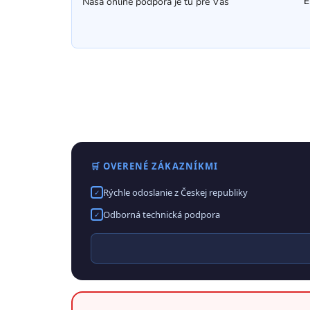
E
Naša online podpora je tu pre Vás
🛒 OVERENÉ ZÁKAZNÍKMI
Rýchle odoslanie z Českej republiky
✓
Odborná technická podpora
✓