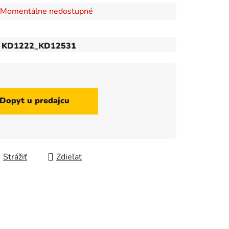
Momentálne nedostupné
KD1222_KD12531
Dopyt u predajcu
Strážiť
Zdieľať