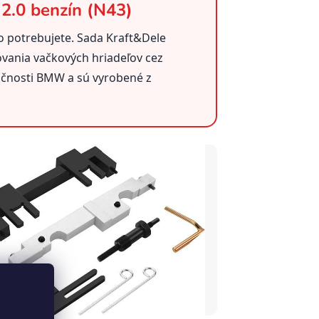
2.0 benzín (N43)
 čo potrebujete. Sada Kraft&Dele
ovania vačkových hriadeľov cez
očnosti BMW a sú vyrobené z