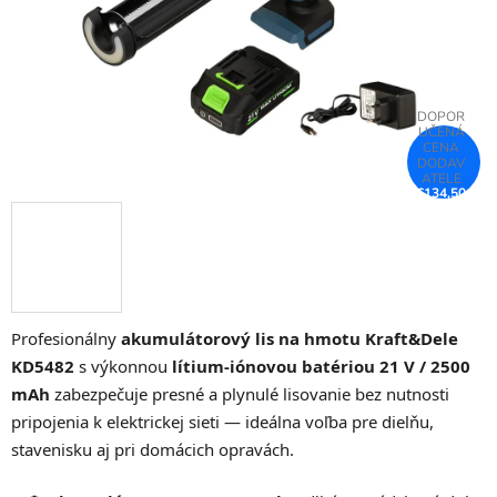
€134,50
–25 %
Profesionálny
akumulátorový lis na hmotu Kraft&Dele
KD5482
s výkonnou
lítium-iónovou batériou 21 V / 2500
mAh
zabezpečuje presné a plynulé lisovanie bez nutnosti
pripojenia k elektrickej sieti — ideálna voľba pre dielňu,
stavenisku aj pri domácich opravách.