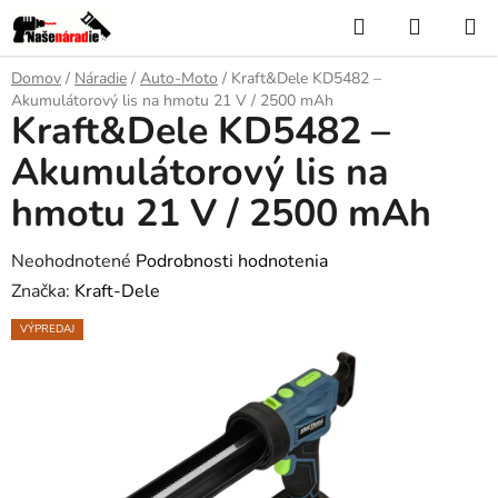
Prejsť
Hľadať
NÁKUP
na
KOŠÍK
obsah
Domov
/
Náradie
/
Auto-Moto
/
Kraft&Dele KD5482 –
Akumulátorový lis na hmotu 21 V / 2500 mAh
Kraft&Dele KD5482 –
Akumulátorový lis na
hmotu 21 V / 2500 mAh
Priemerné
Neohodnotené
Podrobnosti hodnotenia
hodnotenie
Značka:
Kraft-Dele
produktu
VÝPREDAJ
je
0,0
z
5
hviezdičiek.