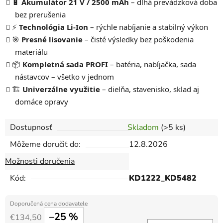
🔋
Akumulátor 21 V / 2500 mAh
– dlhá prevádzková doba
bez prerušenia
⚡
Technológia Li-Ion
– rýchle nabíjanie a stabilný výkon
🎯
Presné lisovanie
– čisté výsledky bez poškodenia
materiálu
📦
Kompletná sada PROFI
– batéria, nabíjačka, sada
nástavcov – všetko v jednom
🏗️
Univerzálne využitie
– dielňa, stavenisko, sklad aj
domáce opravy
Dostupnosť
Skladom
(>5 ks)
Môžeme doručiť do:
12.8.2026
Možnosti doručenia
Kód:
KD1222_KD5482
–25 %
€134,50