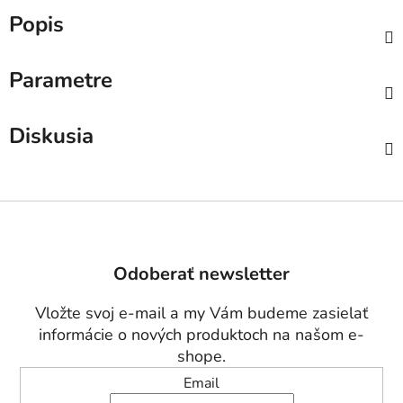
Popis
Parametre
Diskusia
Z
á
p
Odoberať newsletter
ä
t
Vložte svoj e-mail a my Vám budeme zasielať
i
informácie o nových produktoch na našom e-
e
shope.
Email