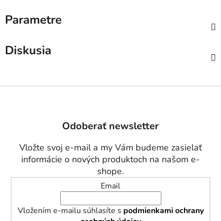
Parametre
Diskusia
Z
á
p
Odoberať newsletter
ä
t
Vložte svoj e-mail a my Vám budeme zasielať
i
informácie o nových produktoch na našom e-
e
shope.
Email
Vložením e-mailu súhlasíte s
podmienkami ochrany