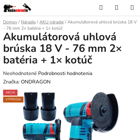
Prejsť
Hľadať
NÁKUP
na
KOŠÍK
obsah
Domov
/
Náradie
/
AKU náradie
/
Akumulátorová uhlová brúska 18 V
- 76 mm 2× batéria + 1× kotúč
Akumulátorová uhlová
brúska 18 V - 76 mm 2×
batéria + 1× kotúč
Priemerné
Neohodnotené
Podrobnosti hodnotenia
hodnotenie
Značka:
ONDRAGON
produktu
AKCIA
je
VÝPREDAJ
0,0
z
5
hviezdičiek.