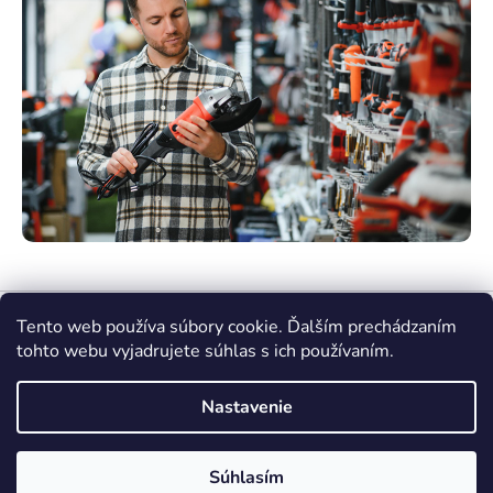
Tento web používa súbory cookie. Ďalším prechádzaním
tohto webu vyjadrujete súhlas s ich používaním.
Nastavenie
Vytvoril Shoptet Premium
Súhlasím
Copyright 2026
nasenaradie.sk
. Všetky práva